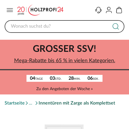
Menü
Kontakt
Konto
Warenk
GROSSER SSV!
Mega-Rabatte bis 65 % in vielen Kategorien.
04
03
28
06
TAGE
STD.
MIN.
SEK.
Zu den Angeboten der Woche »
Startseite
Innentüren mit Zarge als Komplettset