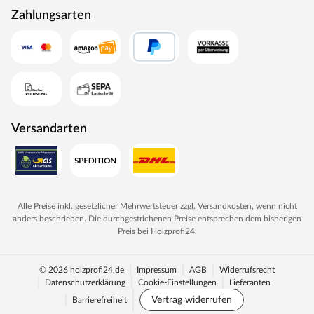
Trierweiler ansässige Unternehmen Mosel Türen
Zahlungsarten
einzigartig. Seit 1996 nutzt der Familienbetrieb sein
Expertenwissen, um moderne Türen zu schaffen. Das
umfangreiche Sortiment deckt alle Wünsche ab:
Designtüren, Stiltüren, Holztüren in verschiedensten
Oberflächen, Farben und Maserungen. Alle Mosel-Türen
durchlaufen eine Qualitätskontrolle, in der Langlebigkeit
durch Dauerfunktionstests geprüft wird. Darüber hinaus
Versandarten
spielt Umweltschutz eine große Rolle im Unternehmen.
Rohstoffe werden aus nachhaltiger Waldbewirtschaftung
bezogen, und Holzabfälle fließen über ein Heizkraftwerk
als Energie zurück in den Produktionskreislauf.
Alle Preise inkl. gesetzlicher Mehrwertsteuer zzgl.
Versandkosten
, wenn nicht
anders beschrieben. Die durchgestrichenen Preise entsprechen dem bisherigen
Preis bei
Holzprofi24
.
© 2026 holzprofi24.de
Impressum
AGB
Widerrufsrecht
Datenschutzerklärung
Cookie-Einstellungen
Lieferanten
Vertrag widerrufen
Barrierefreiheit