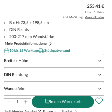
253,41 €
Inhalt: 1 Stück
inkl. MwSt. zzgl.
Versandkosten
B x H: 73,5 x 198,5 cm
DIN Rechts
200-217 mm Wandstärke
Mehr Produktinformationen
10 bis 15 Werktage
Stückgutversand
Wähle eine Breite x Höhe
Breite x Höhe
Wähle eine DIN Richtung
DIN Richtung
Wähle eine Wandstärke
Wandstärke
In den Warenkorb
Individuelles Angebot
Fragen zum Produkt