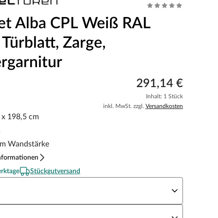
et Alba CPL Weiß RAL
Türblatt, Zarge,
rgarnitur
291,14 €
Inhalt: 1 Stück
inkl. MwSt. zzgl.
Versandkosten
5 x 198,5 cm
s
m Wandstärke
nformationen
erktage
Stückgutversand
eite x Höhe
N Richtung