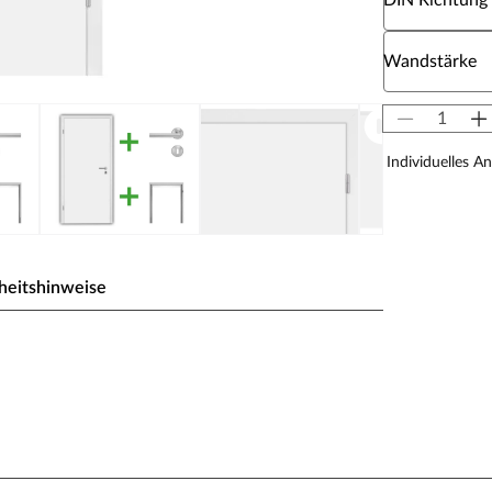
DIN Richtung
Wähle eine W
Wandstärke
Individuelles A
heitshinweise
te.
us Pressure Laminate) genannt. CPL bildet dank der
d Melaminharzen eine extrem widerstandsfähige