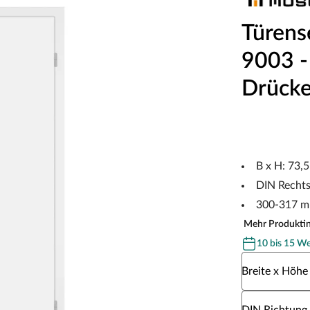
Türens
9003 - 
Drücke
B x H: 73,
DIN Recht
300-317 m
Mehr Produkti
10 bis 15 W
Wähle eine Br
Breite x Höhe
Wähle eine DI