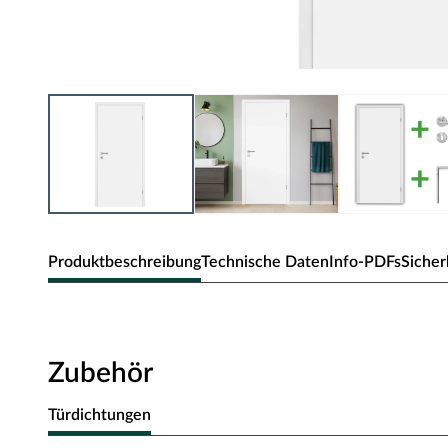
Produktbeschreibung
Technische Daten
Info-PDFs
Sicher
Zimmertür Alba
Klassische Zimmertür in subtiler Holzoptik und Rundkan
Zubehör
Oberfläche - CPL
Türdichtungen
Die Tür besitzt eine Laminatoberfläche, auch CPL (Continio
Kombination aus elektronenstrahlgehärtetem Kunststoff un