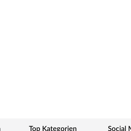
 Gewicht und somit für eine leichtgängige Bedienung.
 für weiße Zimmertüren.
ious Pressure Laminate) genannt, die widerstandsfähig,
von einer herkömmlichen Funieroberfläche zu
ies verleiht der Zarge ein klassisches Aussehen und
tt
m-Griff und runden Klipprosetten, Edelstahl
und Schlüsselabdeckung. Die Rosetten decken nur die
n
Top Kategorien
Social