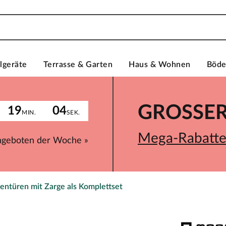
lgeräte
Terrasse & Garten
Haus & Wohnen
Böd
GROSSER 
19
04
MIN.
SEK.
Mega-Rabatte 
ngeboten der Woche »
entüren mit Zarge als Komplettset