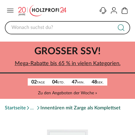
Menü
Kontakt
Konto
Warenk
GROSSER SSV!
Mega-Rabatte bis 65 % in vielen Kategorien.
02
04
47
48
TAGE
STD.
MIN.
SEK.
Zu den Angeboten der Woche »
Startseite
Innentüren mit Zarge als Komplettset