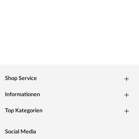
Zarge CPL weiß
Moderne Zarge mit Laminatoberfläche und Designkante
für weiße Zimmertüren.
Oberfläche - CPL
Die Zarge besitzt eine Laminatoberfläche, auch CPL
(Continious Pressure Laminate) genannt, die
widerstandsfähig, kratzfest und einfach zu reinigen ist. Das
Dekor ist kaum von einer herkömmlichen
Funieroberfläche zu unterscheiden.
Kantenausführung - Designkante
Shop Service
Die Außenkanten sind eckig mit einem abgerundeten
Ende. Dies verleiht der Zarge ein klassisches Aussehen und
sorgt zugleich für einen fließenden Übergang.
Informationen
Drückergarnitur Bellina, Edelstahl matt
Top Kategorien
Drückergarnitur in Buntbartausführung mit rundem L-
Form-Griff und runden Klipprosetten, Edelstahl matt.
Social Media
Rosettengarnitur
Eine Drückergarnitur mit geteilter Aufnahme für Drücker-