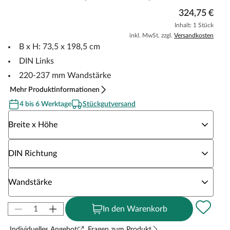
324,75 €
Inhalt: 1 Stück
inkl. MwSt. zzgl.
Versandkosten
B x H: 73,5 x 198,5 cm
DIN Links
220-237 mm Wandstärke
Mehr Produktinformationen
4 bis 6 Werktage
Stückgutversand
Wähle eine Breite x Höhe
Breite x Höhe
Wähle eine DIN Richtung
DIN Richtung
Wähle eine Wandstärke
Wandstärke
In den Warenkorb
Individuelles Angebot
Fragen zum Produkt