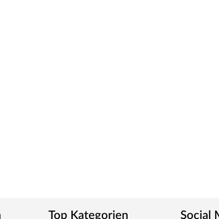
ck wird durch UV-Strahlung gehärtet und ist so sehr
ies verleiht der Tür ein klassisches Aussehen und
tt
m-Griff und runden Klipprosetten, Edelstahl
und Schlüsselabdeckung. Die Rosetten decken nur die
tet, somit sehr robust und verleiht der Tür ein
n
Top Kategorien
Social