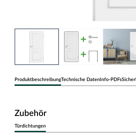
Produktbeschreibung
Technische Daten
Info-PDFs
Sicher
Zimmertür Elegance 02
Klassische Zimmertür mit Weißlack und Rundkante.
Zubehör
Oberfläche - Weißlack
Türdichtungen
Diese Weißlack-Oberfläche ist im Weißton RAL 9010 (Reinw
der ein weicheres und gedeckteres Weiß ausweist. Durch die