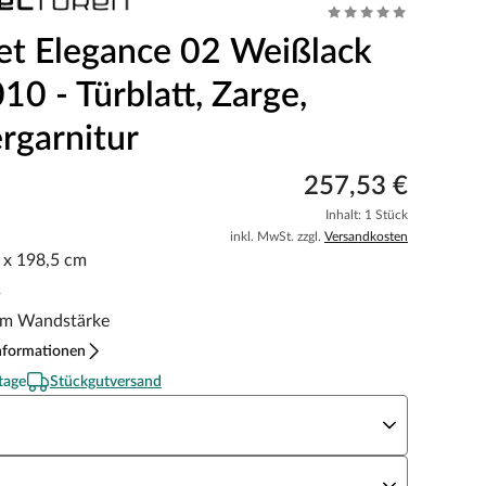
et Elegance 02 Weißlack
0 - Türblatt, Zarge,
rgarnitur
257,53 €
Inhalt: 1 Stück
inkl. MwSt. zzgl.
Versandkosten
5 x 198,5 cm
s
m Wandstärke
nformationen
tage
Stückgutversand
eite x Höhe
N Richtung