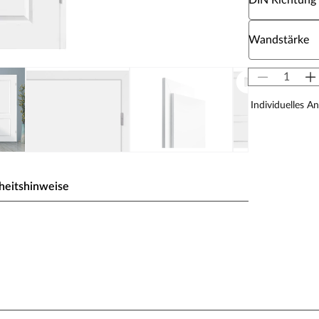
DIN Richtung
Wähle eine W
Wandstärke
Individuelles A
heitshinweise
eiß) gehalten, einem der gebräuchlichsten Weißtöne,
 milde Note des Tons fügt sich die Oberfläche ideal in