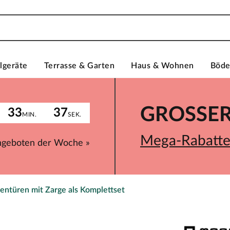
lgeräte
Terrasse & Garten
Haus & Wohnen
Böd
GROSSER 
33
37
MIN.
SEK.
Mega-Rabatte 
ngeboten der Woche »
entüren mit Zarge als Komplettset