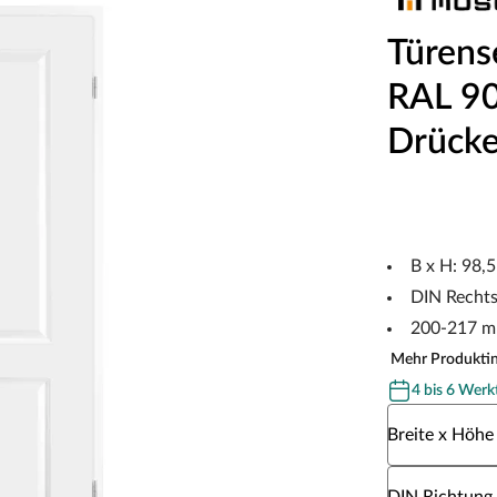
Türens
RAL 901
Drücke
B x H: 98,
DIN Recht
200-217 m
Mehr Produkti
4 bis 6 Werk
Wähle eine Br
Breite x Höhe
Wähle eine DI