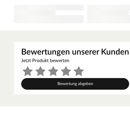
klassische oder farbenreiche Innenräume ein und sorgt für
Auftrag dank des innovativen Walz- und Spritzverfahrens e
Ergebnis ist eine seidenmatte Weißlack-Oberfläche.
Die Tatsache, dass Weiß nicht gleich Weiß ist, solltest
Tablet- und Handydisplays können unterschiedliche Weißt
RAL Wert gibt eine zuverlässige Auskunft über den ausge
Farbbeschreibung. Um sich ein genaues Bild über die v
Bewertungen unserer Kunden
RAL-Farbfächer oder RAL-Farbkarten. Beide ermöglichen 
Farbabgleich vor Ort.
Jetzt Produkt bewerten
Kantenausführung - Rundkante
Die Außenkanten des Türblattes sind abgerundet und sorgen
langlebiger als Eckkanten.
Bewertung abgeben
Mittellage - Röhrenspanplatte
Das Innenleben dieser Tür besteht aus einer Röhrenspanplat
Schallschutz, die röhrenförmigen Aussparungen für weniger
Zarge Weißlack
Moderne Zarge mit Weißlackoberfläche und Designkant