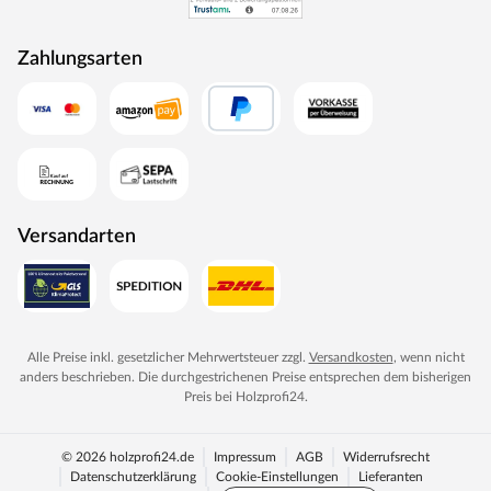
durchlaufen eine Qualitätskontrolle, in der Langlebigkeit
durch Dauerfunktionstests geprüft wird. Darüber hinaus
Zahlungsarten
spielt Umweltschutz eine große Rolle im Unternehmen.
Rohstoffe werden aus nachhaltiger Waldbewirtschaftung
bezogen, und Holzabfälle fließen über ein Heizkraftwerk
als Energie zurück in den Produktionskreislauf.
Versandarten
Alle Preise inkl. gesetzlicher Mehrwertsteuer zzgl.
Versandkosten
, wenn nicht
anders beschrieben. Die durchgestrichenen Preise entsprechen dem bisherigen
Preis bei
Holzprofi24
.
© 2026 holzprofi24.de
Impressum
AGB
Widerrufsrecht
Datenschutzerklärung
Cookie-Einstellungen
Lieferanten