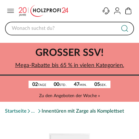
Menü
Kontakt
Konto
Warenk
GROSSER SSV!
Mega-Rabatte bis 65 % in vielen Kategorien.
02
00
47
05
TAGE
STD.
MIN.
SEK.
Zu den Angeboten der Woche »
Startseite
Innentüren mit Zarge als Komplettset