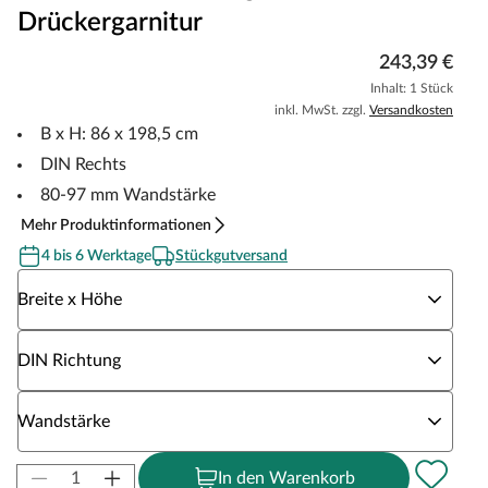
Drückergarnitur
243,39 €
Inhalt: 1 Stück
inkl. MwSt. zzgl.
Versandkosten
B x H: 86 x 198,5 cm
DIN Rechts
80-97 mm Wandstärke
Mehr Produktinformationen
4 bis 6 Werktage
Stückgutversand
Wähle eine Breite x Höhe
Breite x Höhe
Wähle eine DIN Richtung
DIN Richtung
Wähle eine Wandstärke
Wandstärke
In den Warenkorb