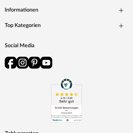
und Schlüsselabdeckung. Die Rosetten decken nur die
Bereiche um den Drücker bzw. um das Schlüsselloch ab.
Informationen
BB-Verriegelung
Das klassische Standardschloss für Zimmertüren.
Top Kategorien
Oberfläche
Die Garnitur ist mit einer Oberfläche aus Edelstahl
ausgestattet, somit sehr robust und verleiht der Tür ein
Social Media
hochwertiges Aussehen.
MOSEL TÜREN – das sind Qualitätstüren „Made in
Germany“
Die Entwicklung neuer Produktionsverfahren und die
modernste Fertigungsanlage Europas machen das in
Trierweiler ansässige Unternehmen Mosel Türen
einzigartig. Seit 1996 nutzt der Familienbetrieb sein
Expertenwissen, um moderne Türen zu schaffen. Das
umfangreiche Sortiment deckt alle Wünsche ab:
Designtüren, Stiltüren, Holztüren in verschiedensten
Oberflächen, Farben und Maserungen. Alle Mosel-Türen