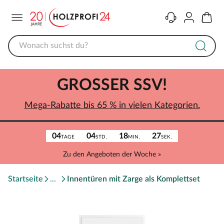
Menü
Kontakt
Konto
Warenk
GROSSER SSV!
Mega-Rabatte bis 65 % in vielen Kategorien.
04
04
18
27
TAGE
STD.
MIN.
SEK.
Zu den Angeboten der Woche »
Startseite
Innentüren mit Zarge als Komplettset