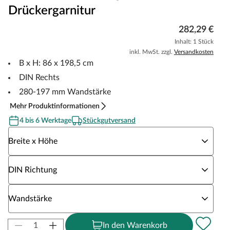
Drückergarnitur
282,29 €
Inhalt: 1 Stück
inkl. MwSt. zzgl.
Versandkosten
B x H: 86 x 198,5 cm
DIN Rechts
280-197 mm Wandstärke
Mehr Produktinformationen
4 bis 6 Werktage
Stückgutversand
Wähle eine Breite x Höhe
Breite x Höhe
Wähle eine DIN Richtung
DIN Richtung
Wähle eine Wandstärke
Wandstärke
In den Warenkorb