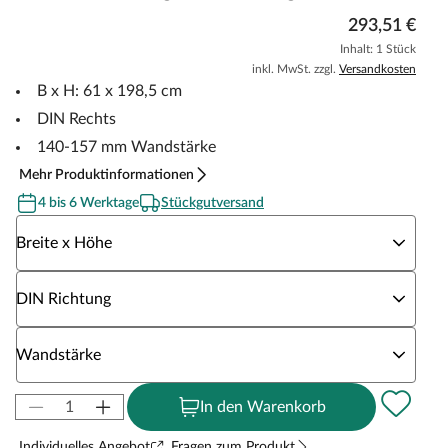
293,51 €
Inhalt: 1 Stück
inkl. MwSt. zzgl.
Versandkosten
B x H: 61 x 198,5 cm
DIN Rechts
140-157 mm Wandstärke
Mehr Produktinformationen
4 bis 6 Werktage
Stückgutversand
Wähle eine Breite x Höhe
Breite x Höhe
Wähle eine DIN Richtung
DIN Richtung
Wähle eine Wandstärke
Wandstärke
In den Warenkorb
Individuelles Angebot
Fragen zum Produkt