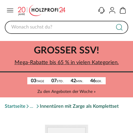
Menü
Kontakt
Konto
Warenk
GROSSER SSV!
Mega-Rabatte bis 65 % in vielen Kategorien.
03
07
42
46
TAGE
STD.
MIN.
SEK.
Zu den Angeboten der Woche »
Startseite
Innentüren mit Zarge als Komplettset