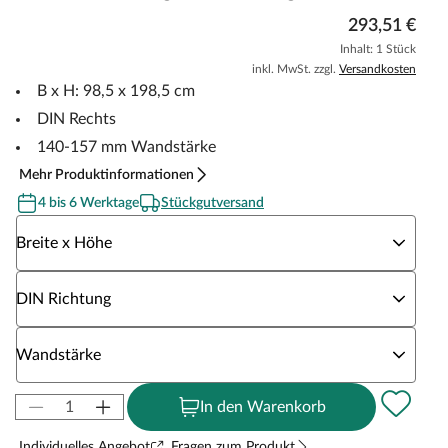
293,51 €
Inhalt: 1 Stück
inkl. MwSt. zzgl.
Versandkosten
B x H: 98,5 x 198,5 cm
DIN Rechts
140-157 mm Wandstärke
Mehr Produktinformationen
4 bis 6 Werktage
Stückgutversand
Wähle eine Breite x Höhe
Breite x Höhe
Wähle eine DIN Richtung
DIN Richtung
Wähle eine Wandstärke
Wandstärke
In den Warenkorb
Individuelles Angebot
Fragen zum Produkt