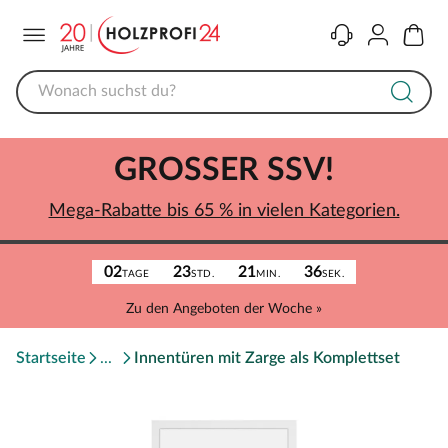
Menü
Kontakt
Konto
Warenk
GROSSER SSV!
Mega-Rabatte bis 65 % in vielen Kategorien.
02
23
21
36
TAGE
STD.
MIN.
SEK.
Zu den Angeboten der Woche »
Startseite
Innentüren mit Zarge als Komplettset