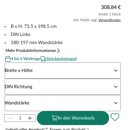
308,84 €
Inhalt: 1 Stück
inkl. MwSt. zzgl.
Versandkosten
B x H: 73,5 x 198,5 cm
DIN Links
180-197 mm Wandstärke
Mehr Produktinformationen
4 bis 6 Werktage
Stückgutversand
Wähle eine Breite x Höhe
Breite x Höhe
Wähle eine DIN Richtung
DIN Richtung
Wähle eine Wandstärke
Wandstärke
In den Warenkorb
Individuelles Angebot
Fragen zum Produkt