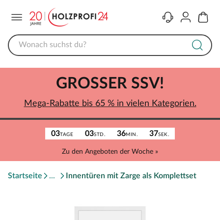
Menü
Kontakt
Konto
Warenk
GROSSER SSV!
Mega-Rabatte bis 65 % in vielen Kategorien.
03
03
36
37
TAGE
STD.
MIN.
SEK.
Zu den Angeboten der Woche »
Startseite
Innentüren mit Zarge als Komplettset