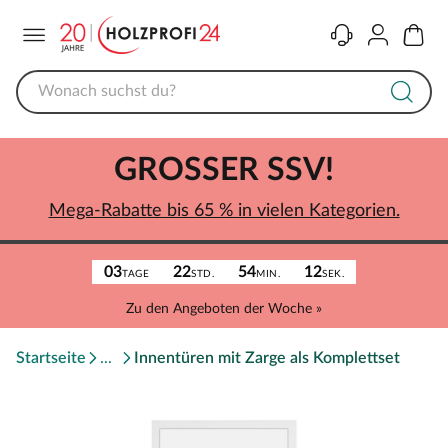
Menü
Kontakt
Konto
Warenk
GROSSER SSV!
Mega-Rabatte bis 65 % in vielen Kategorien.
03
22
54
12
TAGE
STD.
MIN.
SEK.
Zu den Angeboten der Woche »
Startseite
Innentüren mit Zarge als Komplettset