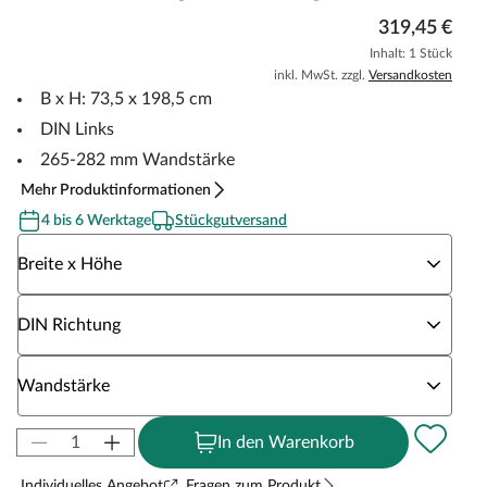
319,45 €
Inhalt: 1 Stück
inkl. MwSt. zzgl.
Versandkosten
B x H: 73,5 x 198,5 cm
DIN Links
265-282 mm Wandstärke
Mehr Produktinformationen
4 bis 6 Werktage
Stückgutversand
Wähle eine Breite x Höhe
Breite x Höhe
Wähle eine DIN Richtung
DIN Richtung
Wähle eine Wandstärke
Wandstärke
In den Warenkorb
Individuelles Angebot
Fragen zum Produkt