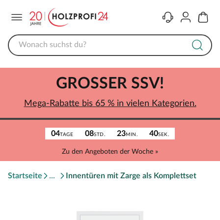
Menü
Kontakt
Konto
Warenk
GROSSER SSV!
Mega-Rabatte bis 65 % in vielen Kategorien.
04
08
23
40
TAGE
STD.
MIN.
SEK.
Zu den Angeboten der Woche »
Startseite
Innentüren mit Zarge als Komplettset