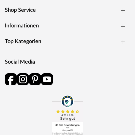
Rosettengarnitur
Eine Drückergarnitur mit geteilter Aufnahme für Drücker-
Shop Service
und Schlüsselabdeckung. Die Rosetten decken nur die
Bereiche um den Drücker bzw. um das Schlüsselloch ab.
Informationen
BB-Verriegelung
Das klassische Standardschloss für Zimmertüren.
Top Kategorien
Oberfläche
Die Garnitur ist mit einer Oberfläche aus Edelstahl
ausgestattet, somit sehr robust und verleiht der Tür ein
Social Media
hochwertiges Aussehen.
MOSEL TÜREN – das sind Qualitätstüren „Made in
Germany“
Die Entwicklung neuer Produktionsverfahren und die
modernste Fertigungsanlage Europas machen das in
Trierweiler ansässige Unternehmen Mosel Türen
einzigartig. Seit 1996 nutzt der Familienbetrieb sein
Expertenwissen, um moderne Türen zu schaffen. Das
umfangreiche Sortiment deckt alle Wünsche ab: