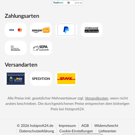
Designtüren, Stiltüren, Holztüren in verschiedensten
Oberflächen, Farben und Maserungen. Alle Mosel-Türen
Zahlungsarten
durchlaufen eine Qualitätskontrolle, in der Langlebigkeit
durch Dauerfunktionstests geprüft wird. Darüber hinaus
spielt Umweltschutz eine große Rolle im Unternehmen.
Rohstoffe werden aus nachhaltiger Waldbewirtschaftung
bezogen, und Holzabfälle fließen über ein Heizkraftwerk
als Energie zurück in den Produktionskreislauf.
Versandarten
Alle Preise inkl. gesetzlicher Mehrwertsteuer zzgl.
Versandkosten
, wenn nicht
anders beschrieben. Die durchgestrichenen Preise entsprechen dem bisherigen
Preis bei
Holzprofi24
.
© 2026 holzprofi24.de
Impressum
AGB
Widerrufsrecht
Datenschutzerklärung
Cookie-Einstellungen
Lieferanten