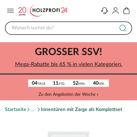
Menü
Kontakt
Konto
Warenk
GROSSER SSV!
Mega-Rabatte bis 65 % in vielen Kategorien.
04
11
52
40
TAGE
STD.
MIN.
SEK.
Zu den Angeboten der Woche »
Startseite
Innentüren mit Zarge als Komplettset