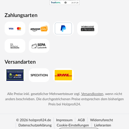
Designtüren, Stiltüren, Holztüren in verschiedensten
Oberflächen, Farben und Maserungen. Alle Mosel-Türen
Zahlungsarten
durchlaufen eine Qualitätskontrolle, in der Langlebigkeit
durch Dauerfunktionstests geprüft wird. Darüber hinaus
spielt Umweltschutz eine große Rolle im Unternehmen.
Rohstoffe werden aus nachhaltiger Waldbewirtschaftung
bezogen, und Holzabfälle fließen über ein Heizkraftwerk
als Energie zurück in den Produktionskreislauf.
Versandarten
Alle Preise inkl. gesetzlicher Mehrwertsteuer zzgl.
Versandkosten
, wenn nicht
anders beschrieben. Die durchgestrichenen Preise entsprechen dem bisherigen
Preis bei
Holzprofi24
.
© 2026 holzprofi24.de
Impressum
AGB
Widerrufsrecht
Datenschutzerklärung
Cookie-Einstellungen
Lieferanten