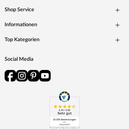
Rosettengarnitur
Eine Drückergarnitur mit geteilter Aufnahme für Drücker-
Shop Service
und Schlüsselabdeckung. Die Rosetten decken nur die
Bereiche um den Drücker bzw. um das Schlüsselloch ab.
Informationen
BB-Verriegelung
Das klassische Standardschloss für Zimmertüren.
Top Kategorien
Oberfläche
Die Garnitur ist mit einer Oberfläche aus Edelstahl
ausgestattet, somit sehr robust und verleiht der Tür ein
Social Media
hochwertiges Aussehen.
MOSEL TÜREN – das sind Qualitätstüren „Made in
Germany“
Die Entwicklung neuer Produktionsverfahren und die
modernste Fertigungsanlage Europas machen das in
Trierweiler ansässige Unternehmen Mosel Türen
einzigartig. Seit 1996 nutzt der Familienbetrieb sein
Expertenwissen, um moderne Türen zu schaffen. Das
umfangreiche Sortiment deckt alle Wünsche ab: