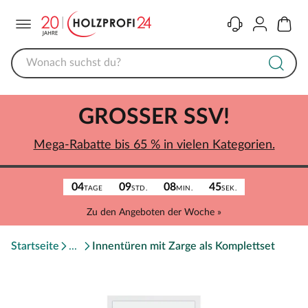
Menü
Kontakt
Konto
Warenk
GROSSER SSV!
Mega-Rabatte bis 65 % in vielen Kategorien.
04
09
08
45
TAGE
STD.
MIN.
SEK.
Zu den Angeboten der Woche »
Startseite
Innentüren mit Zarge als Komplettset