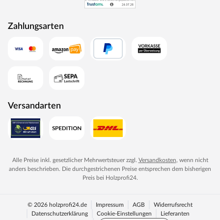
Designtüren, Stiltüren, Holztüren in verschiedensten
Oberflächen, Farben und Maserungen. Alle Mosel-Türen
Zahlungsarten
durchlaufen eine Qualitätskontrolle, in der Langlebigkeit
durch Dauerfunktionstests geprüft wird. Darüber hinaus
spielt Umweltschutz eine große Rolle im Unternehmen.
Rohstoffe werden aus nachhaltiger Waldbewirtschaftung
bezogen, und Holzabfälle fließen über ein Heizkraftwerk
als Energie zurück in den Produktionskreislauf.
Versandarten
Alle Preise inkl. gesetzlicher Mehrwertsteuer zzgl.
Versandkosten
, wenn nicht
anders beschrieben. Die durchgestrichenen Preise entsprechen dem bisherigen
Preis bei
Holzprofi24
.
© 2026 holzprofi24.de
Impressum
AGB
Widerrufsrecht
Datenschutzerklärung
Cookie-Einstellungen
Lieferanten