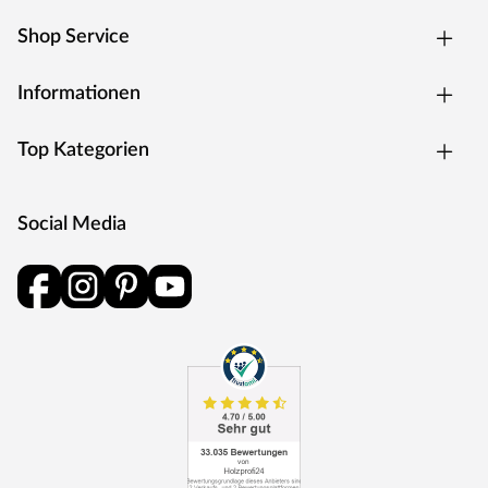
Rosettengarnitur
Eine Drückergarnitur mit geteilter Aufnahme für Drücker-
Shop Service
und Schlüsselabdeckung. Die Rosetten decken nur die
Bereiche um den Drücker bzw. um das Schlüsselloch ab.
Informationen
BB-Verriegelung
Das klassische Standardschloss für Zimmertüren.
Top Kategorien
Oberfläche
Die Garnitur ist mit einer Oberfläche aus Edelstahl
ausgestattet, somit sehr robust und verleiht der Tür ein
Social Media
hochwertiges Aussehen.
MOSEL TÜREN – das sind Qualitätstüren „Made in
Germany“
Die Entwicklung neuer Produktionsverfahren und die
modernste Fertigungsanlage Europas machen das in
Trierweiler ansässige Unternehmen Mosel Türen
einzigartig. Seit 1996 nutzt der Familienbetrieb sein
Expertenwissen, um moderne Türen zu schaffen. Das
umfangreiche Sortiment deckt alle Wünsche ab: