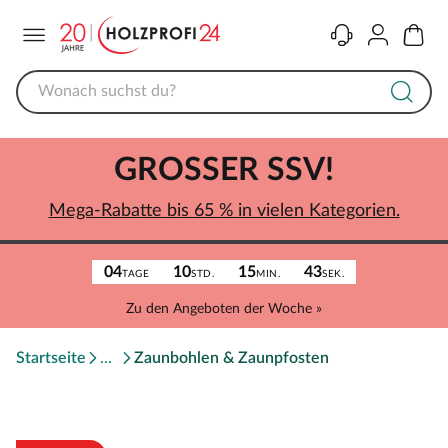
Menü
Kontakt
Konto
Warenk
GROSSER SSV!
Mega-Rabatte bis 65 % in vielen Kategorien.
04
10
15
43
TAGE
STD.
MIN.
SEK.
Zu den Angeboten der Woche »
Startseite
Zaunbohlen & Zaunpfosten