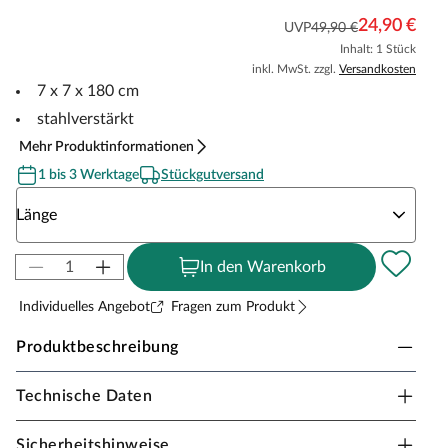
24,90 €
UVP
49,90 €
Inhalt: 1 Stück
inkl. MwSt. zzgl.
Versandkosten
7 x 7 x 180 cm
stahlverstärkt
Mehr Produktinformationen
1 bis 3 Werktage
Stückgutversand
Wähle eine Länge
Länge
In den Warenkorb
Individuelles Angebot
Fragen zum Produkt
Produktbeschreibung
Technische Daten
Outgarden WPC Zaunpfosten
WPC-Pfosten bieten eine langlebige und wartungsarme
Sicherheitshinweise