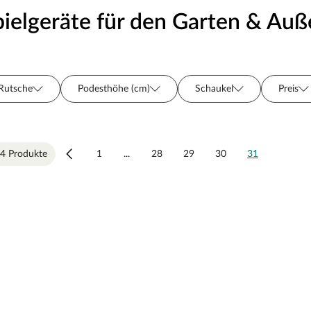
pielgeräte für den Garten & Au
Rutsche
Podesthöhe (cm)
Schaukel
Preis
Sortiment
Hersteller
Oberflächenbehandlung
Serie
4 Produkte
1
...
28
29
30
31