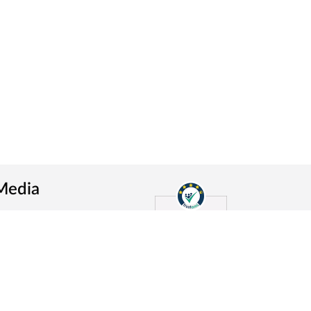
 Media