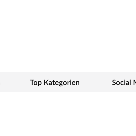
n
Top Kategorien
Social
Gartenhäuser
Spielgeräte
Terrasse & Garten
Haus & Wohnen