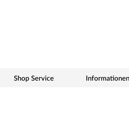
Shop Service
Informatione
111 Tage Rückgaberecht
Ratgeber
Kontakt
Wettbewerbe
Rückgabe & Reklamation
Kundenbewertungen
Sendungsverfolgung
FAQ