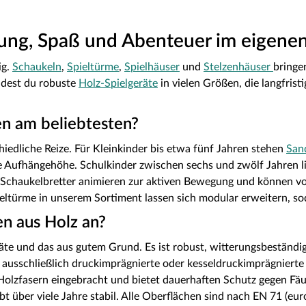
ung, Spaß und Abenteuer im eigene
ig.
Schaukeln
,
Spieltürme
,
Spielhäuser
und
Stelzenhäuser
bringe
indest du robuste
Holz-Spielgeräte
in vielen Größen, die langfrist
en am beliebtesten?
iedliche Reize. Für Kleinkinder bis etwa fünf Jahren stehen
San
ige Aufhängehöhe. Schulkinder zwischen sechs und zwölf Jahren 
 Schaukelbretter animieren zur aktiven Bewegung und können vo
pieltürme in unserem Sortiment lassen sich modular erweitern, 
n aus Holz an?
räte und das aus gutem Grund. Es ist robust, witterungsbeständig
ausschließlich druckimprägnierte oder kesseldruckimprägnierte 
 Holzfasern eingebracht und bietet dauerhaften Schutz gegen Fäu
bt über viele Jahre stabil. Alle Oberflächen sind nach EN 71 (eu