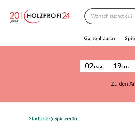
Gartenhäuser
Spie
02
19
TAGE
STD.
Zu den A
Startseite
Spielgeräte