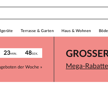
lgeräte
Terrasse & Garten
Haus & Wohnen
Böd
GROSSER 
23
48
MIN.
SEK.
Mega-Rabatte 
ngeboten der Woche »