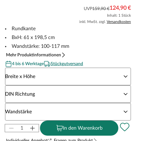
124,90 €
UVP
159,90 €
Inhalt: 1 Stück
inkl. MwSt. zzgl.
Versandkosten
Rundkante
BxH: 61 x 198,5 cm
Wandstärke: 100-117 mm
Mehr Produktinformationen
4 bis 6 Werktage
Stückgutversand
Wähle eine Breite x Höhe
Breite x Höhe
Wähle eine DIN Richtung
DIN Richtung
Wähle eine Wandstärke
Wandstärke
In den Warenkorb
Individuelles Angebot
Fragen zum Produkt