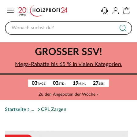
Menü
Kontakt
Konto
Warenk
GROSSER SSV!
Mega-Rabatte bis 65 % in vielen Kategorien.
03
03
19
27
TAGE
STD.
MIN.
SEK.
Zu den Angeboten der Woche »
Startseite
CPL Zargen