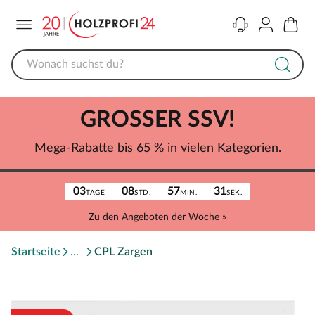
Menü
Kontakt
Konto
Warenk
GROSSER SSV!
Mega-Rabatte bis 65 % in vielen Kategorien.
03
08
57
31
TAGE
STD.
MIN.
SEK.
Zu den Angeboten der Woche »
Startseite
CPL Zargen