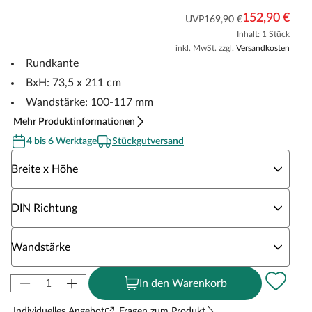
152,90 €
UVP
169,90 €
Inhalt: 1 Stück
inkl. MwSt. zzgl.
Versandkosten
Rundkante
BxH: 73,5 x 211 cm
Wandstärke: 100-117 mm
Mehr Produktinformationen
4 bis 6 Werktage
Stückgutversand
Wähle eine Breite x Höhe
Breite x Höhe
Wähle eine DIN Richtung
DIN Richtung
Wähle eine Wandstärke
Wandstärke
In den Warenkorb
Individuelles Angebot
Fragen zum Produkt