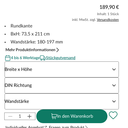
189,90 €
Inhalt: 1 Stück
inkl. MwSt. zzgl.
Versandkosten
Rundkante
BxH: 73,5 x 211 cm
Wandstärke: 180-197 mm
Mehr Produktinformationen
4 bis 6 Werktage
Stückgutversand
Wähle eine Breite x Höhe
Breite x Höhe
Wähle eine DIN Richtung
DIN Richtung
Wähle eine Wandstärke
Wandstärke
In den Warenkorb
Individuelles Angebot
Fragen zum Produkt