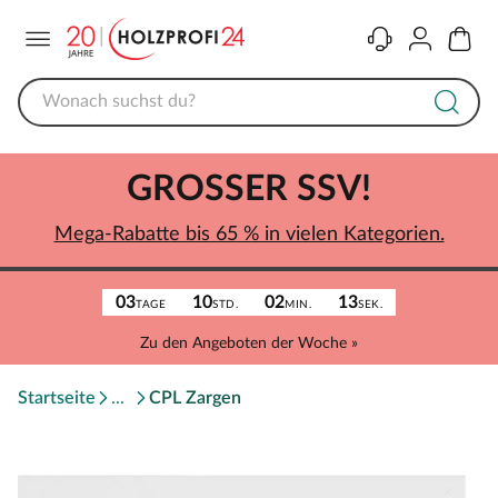
Menü
Kontakt
Konto
Warenk
GROSSER SSV!
Mega-Rabatte bis 65 % in vielen Kategorien.
03
10
02
13
TAGE
STD.
MIN.
SEK.
Zu den Angeboten der Woche »
Startseite
CPL Zargen