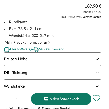
189,90 €
Inhalt: 1 Stück
inkl. MwSt. zzgl.
Versandkosten
Rundkante
BxH: 73,5 x 211 cm
Wandstärke: 200-217 mm
Mehr Produktinformationen
4 bis 6 Werktage
Stückgutversand
Wähle eine Breite x Höhe
Breite x Höhe
Wähle eine DIN Richtung
DIN Richtung
Wähle eine Wandstärke
Wandstärke
In den Warenkorb
Individuelles Angebot
Fragen zum Produkt