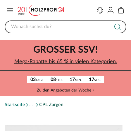
Menü
Kontakt
Konto
Warenk
GROSSER SSV!
Mega-Rabatte bis 65 % in vielen Kategorien.
03
08
17
17
TAGE
STD.
MIN.
SEK.
Zu den Angeboten der Woche »
Startseite
CPL Zargen