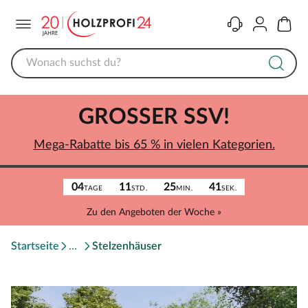
Menü
Kontakt
Konto
Warenk
GROSSER SSV!
Mega-Rabatte bis 65 % in vielen Kategorien.
04
11
25
41
TAGE
STD.
MIN.
SEK.
Zu den Angeboten der Woche »
Startseite
Stelzenhäuser