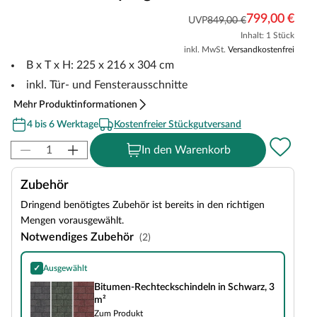
799,00 €
UVP
849,00 €
Inhalt: 1 Stück
inkl. MwSt.
Versandkostenfrei
B x T x H: 225 x 216 x 304 cm
inkl. Tür- und Fensterausschnitte
Mehr Produktinformationen
4 bis 6 Werktage
Kostenfreier Stückgutversand
In den Warenkorb
Zubehör
Dringend benötigtes Zubehör ist bereits in den richtigen
Mengen vorausgewählt.
Notwendiges Zubehör
(2)
✓
Ausgewählt
Bitumen-Rechteckschindeln in Schwarz, 3 m²
Bitumen-Rechteckschindeln in Schwarz, 3
m²
Zum Produkt