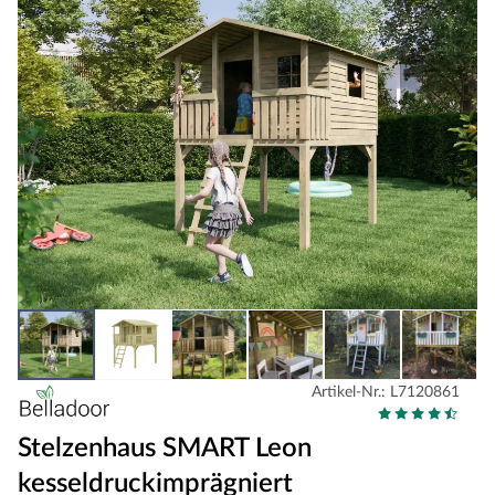
Artikel-Nr.: L7120861
Stelzenhaus SMART Leon
kesseldruckimprägniert