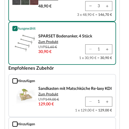
48,90 €
3 x 48,90 € =
146,70 €
✓
Ausgewählt
SPARSET Bodenanker, 4 Stück
SPARSET Bodenanker, 4 Stück
Zum Produkt
UVP
51,60 €
30,90 €
1 x 30,90 € =
30,90 €
Empfohlenes Zubehör
Hinzufügen
Sandkasten mit Matschküche Re-laxy KDI
Sandkasten mit Matschküche Re-laxy KDI
Zum Produkt
UVP
149,00 €
129,00 €
1 x 129,00 € =
129,00 €
Hinzufügen
Fallschutzmatte 50x50 cm 25 mm stark