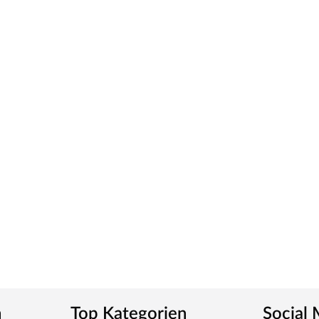
ious Pressure Laminate) genannt, die widerstandsfähig,
von einer herkömmlichen Funieroberfläche zu
ies verleiht der Zarge ein klassisches Aussehen und
tt
m-Griff und runden Klipprosetten, Edelstahl
und Schlüsselabdeckung. Die Rosetten decken nur die
n
Top Kategorien
Social
tet, somit sehr robust und verleiht der Tür ein