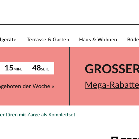
lgeräte
Terrasse & Garten
Haus & Wohnen
Böd
GROSSER 
15
48
MIN.
SEK.
Mega-Rabatte 
ngeboten der Woche »
entüren mit Zarge als Komplettset