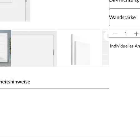
DIN Richtung
Wähle eine W
Wandstärke
Individuelles A
heitshinweise
ßesten Weißtöne. Das Signalweiß folgt dabei dem
ben der hochweißen Wand nicht blass erscheint. So