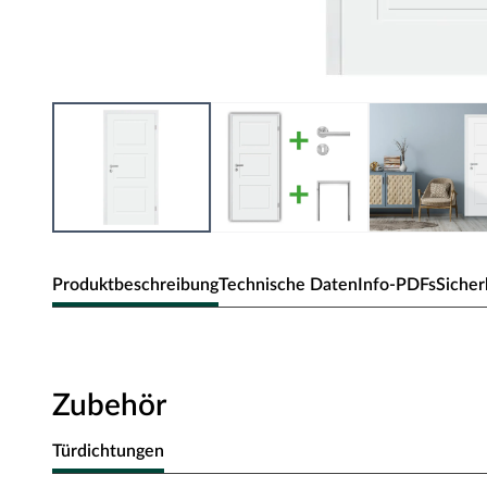
Produktbeschreibung
Technische Daten
Info-PDFs
Sicher
Zimmertür Cala 03
Klassische Zimmertür mit Weißlack und Designkante.
Zubehör
Oberfläche - Weißlack
Türdichtungen
Diese Weißlack-Oberfläche weiß RAL 9003 ist einer der wei
Trend zu hochweißen Innenräumen, sodass die weiße Tür ne