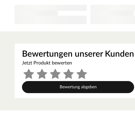
wird ein harmonischer Übergang zwischen Wandfarbe und T
meistverkauften Wandfarben. Der makellose Auftrag dank d
einen besonders einheitlichen Überzug. Das Ergebnis ist ei
Die Tatsache, dass Weiß nicht gleich Weiß ist, solltest
Tablet- und Handydisplays können unterschiedliche Weißt
RAL Wert gibt eine zuverlässige Auskunft über den ausge
Farbbeschreibung. Um sich ein genaues Bild über die v
Bewertungen unserer Kunden
RAL-Farbfächer oder RAL-Farbkarten. Beide ermöglichen 
Farbabgleich vor Ort.
Jetzt Produkt bewerten
Kantenausführung - Designkante
Die Außenkanten des Türblattes sind eckig mit einem abgerun
Aussehen und sorgt zugleich für einen fließenden Übergang.
Bewertung abgeben
Mittellage - Röhrenspanplatte
Das Innenleben dieser Tür besteht aus einer Röhrenspanplat
Schallschutz, die röhrenförmigen Aussparungen für weniger
Zarge CPL weiß
Moderne Zarge mit Laminatoberfläche und Designkante