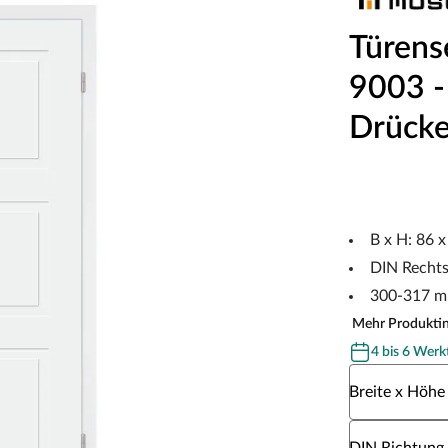
Türens
9003 - 
Drücke
B x H: 86 
DIN Recht
300-317 m
Mehr Produkti
4 bis 6 Werk
Wähle eine Br
Breite x Höhe
Wähle eine DI