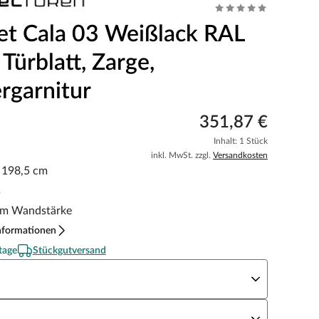
et Cala 03 Weißlack RAL
Türblatt, Zarge,
rgarnitur
351,87 €
Inhalt: 1 Stück
inkl. MwSt. zzgl.
Versandkosten
x 198,5 cm
s
m Wandstärke
nformationen
tage
Stückgutversand
eite x Höhe
N Richtung