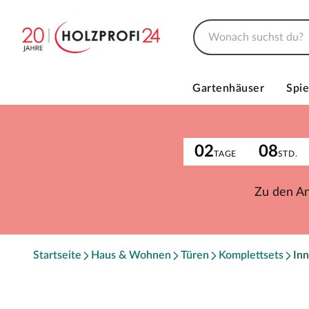
Gartenhäuser
Spie
02
08
TAGE
STD.
Zu den A
Startseite
Haus & Wohnen
Türen
Komplettsets
Inn