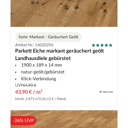
Serie: Markant - Geräuchert Geölt
Artikel-Nr.: L4020296
Parkett Eiche markant geräuchert geölt
Landhausdiele gebürstet
1900 x 189 x 14 mm
natur-geölt/gebürstet
Klick-Verbindung
UVP
64,90 €
43,90 € / m²
Inhalt: 2.873 m²
(126,12 € / Paket)
-26% UVP