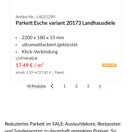
Artikel-Nr.: L4021290
Parkett Esche variant 20173 Landhausdiele
2200 x 180 x 13 mm
ultramattlackiert/gebürstet
Klick-Verbindung
UVP
49,90 €
17,49 € / m²
Inhalt: 1.59 m²
(27,81 € / Paket)
1
2
3
4
90 Produkte
Reduziertes Parkett im SALE: Auslaufdekore, Restposten
und Sonderposten zu dauerhaft gesenkten Preisen. So