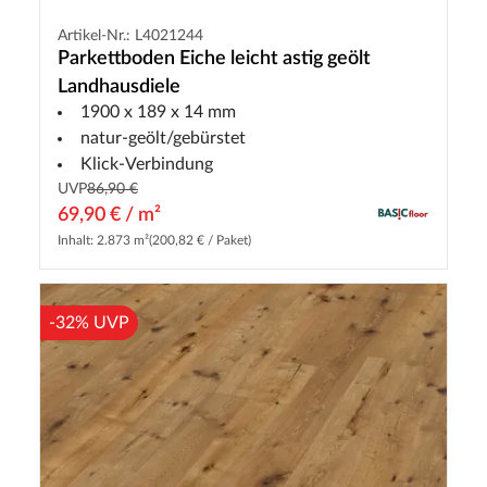
Artikel-Nr.: L4021244
Parkettboden Eiche leicht astig geölt
Landhausdiele
1900 x 189 x 14 mm
natur-geölt/gebürstet
Klick-Verbindung
UVP
86,90 €
69,90 € / m²
Inhalt: 2.873 m²
(200,82 € / Paket)
-32% UVP