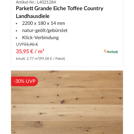
Artikel-Nr.: L4021284
Parkett Grande Eiche Toffee Country
Landhausdiele
2200 x 180 x 14 mm
natur-geölt/gebürstet
Klick-Verbindung
UVP
55,90 €
35,95 € / m²
Inhalt: 2.77 m²
(99,58 € / Paket)
-30% UVP