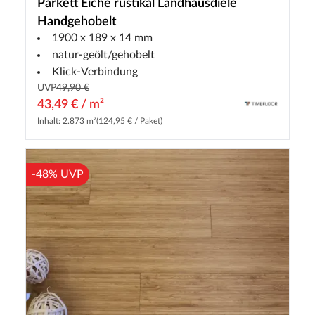
Parkett Eiche rustikal Landhausdiele
Handgehobelt
1900 x 189 x 14 mm
natur-geölt/gehobelt
Klick-Verbindung
UVP
49,90 €
43,49 € / m²
Inhalt: 2.873 m²
(124,95 € / Paket)
-48% UVP