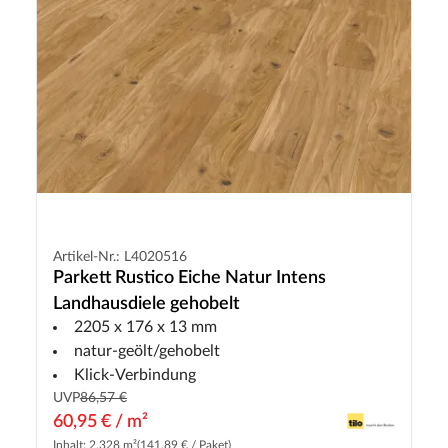
Artikel-Nr.: L4020516
Parkett Rustico Eiche Natur Intens
Landhausdiele gehobelt
2205 x 176 x 13 mm
natur-geölt/gehobelt
Klick-Verbindung
UVP
86,57 €
60,95 € / m²
Inhalt: 2.328 m²
(141,89 € / Paket)