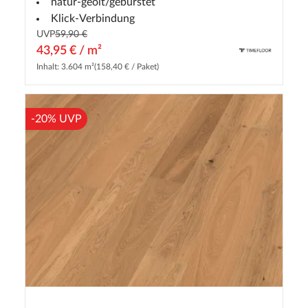
natur-geölt/gebürstet
Klick-Verbindung
UVP
59,90 €
43,95 € / m²
Inhalt: 3.604 m²
(158,40 € / Paket)
-20% UVP