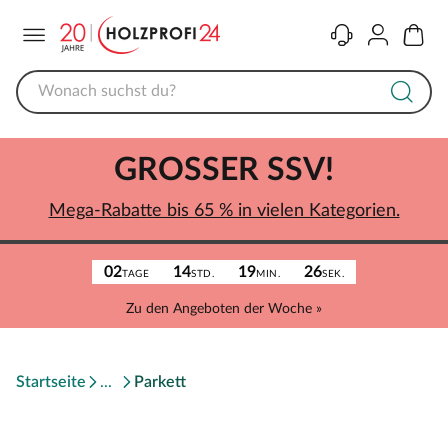
Menü
Kontakt
Konto
Warenk
GROSSER SSV!
Mega-Rabatte bis 65 % in vielen Kategorien.
02
14
19
26
TAGE
STD.
MIN.
SEK.
Zu den Angeboten der Woche »
Startseite
Parkett