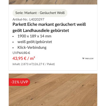
Serie: Markant - Geräuchert Weiß
Artikel-Nr.: L4020297
Parkett Eiche markant geräuchert weiß
geölt Landhausdiele gebürstet
1900 x 189 x 14 mm
weiß geölt/gebürstet
Klick-Verbindung
UVP
64,90 €
43,95 € / m²
Inhalt: 2.873 m²
(126,27 € / Paket)
-31% UVP