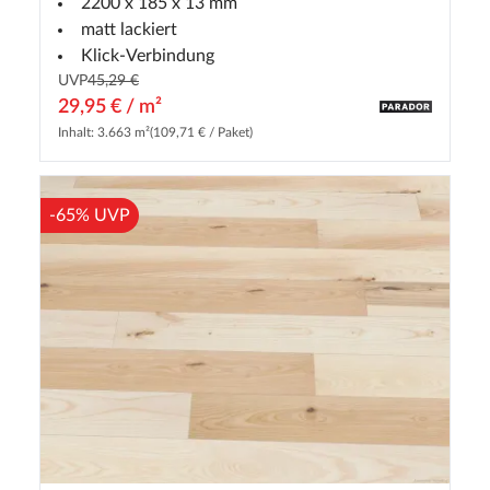
2200 x 185 x 13 mm
matt lackiert
Klick-Verbindung
UVP
45,29 €
29,95 € / m²
Inhalt: 3.663 m²
(109,71 € / Paket)
-65% UVP