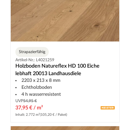
Strapazierfähig
Artikel-Nr.: L4021259
Holzboden Natureflex HD 100 Eiche
lebhaft 20013 Landhausdiele
2203 x 213 x 8 mm
Echtholzboden
4 h wasserresistent
UVP
54,95 €
37,95 € / m²
Inhalt: 2.772 m²
(105,20 € / Paket)