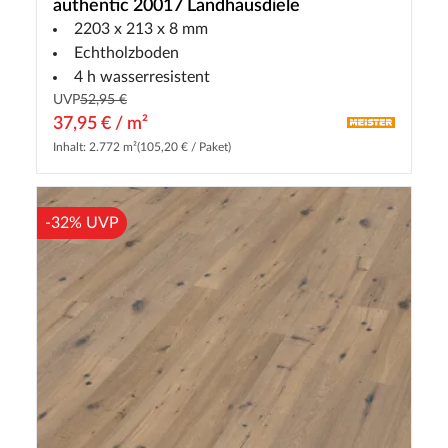
authentic 20017 Landhausdiele
2203 x 213 x 8 mm
Echtholzboden
4 h wasserresistent
UVP
52,95 €
37,95 € / m²
Inhalt: 2.772 m²
(105,20 € / Paket)
-32% UVP