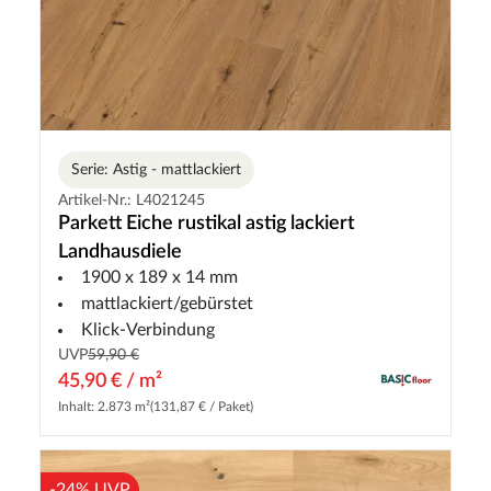
Serie: Astig - mattlackiert
Artikel-Nr.: L4021245
Parkett Eiche rustikal astig lackiert
Landhausdiele
1900 x 189 x 14 mm
mattlackiert/gebürstet
Klick-Verbindung
UVP
59,90 €
45,90 € / m²
Inhalt: 2.873 m²
(131,87 € / Paket)
-24% UVP