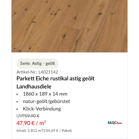
Serie: Astig - geölt
Artikel-Nr.: L4021142
Parkett Eiche rustikal astig geölt
Landhausdiele
1860 x 189 x 14 mm
natur-geölt/gebürstet
Klick-Verbindung
UVP
59,90 €
47,90 € / m²
Inhalt: 2.812 m²
(134,69 € / Paket)