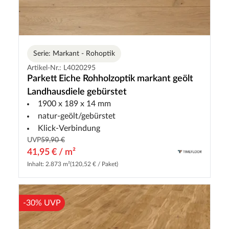
Serie: Markant - Rohoptik
Artikel-Nr.: L4020295
Parkett Eiche Rohholzoptik markant geölt
Landhausdiele gebürstet
1900 x 189 x 14 mm
natur-geölt/gebürstet
Klick-Verbindung
UVP
59,90 €
41,95 € / m²
Inhalt: 2.873 m²
(120,52 € / Paket)
-30% UVP