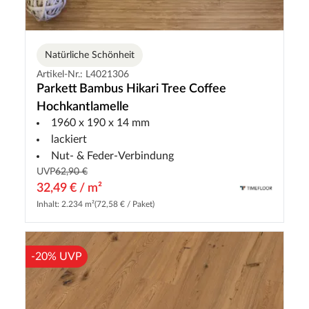
Natürliche Schönheit
Artikel-Nr.: L4021306
Parkett Bambus Hikari Tree Coffee
Hochkantlamelle
1960 x 190 x 14 mm
lackiert
Nut- & Feder-Verbindung
UVP
62,90 €
32,49 € / m²
Inhalt: 2.234 m²
(72,58 € / Paket)
-20% UVP