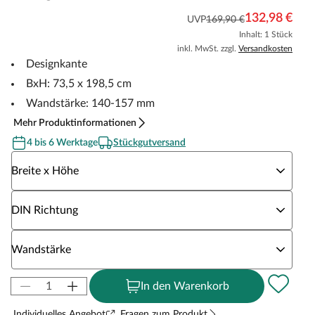
132,98 €
UVP
169,90 €
Inhalt: 1 Stück
inkl. MwSt. zzgl.
Versandkosten
Designkante
BxH: 73,5 x 198,5 cm
Wandstärke: 140-157 mm
Mehr Produktinformationen
4 bis 6 Werktage
Stückgutversand
Wähle eine Breite x Höhe
Breite x Höhe
Wähle eine DIN Richtung
DIN Richtung
Wähle eine Wandstärke
Wandstärke
In den Warenkorb
Individuelles Angebot
Fragen zum Produkt