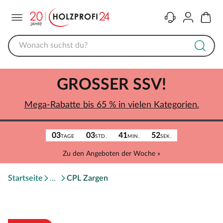
Menü
Kontakt
Konto
Warenk
GROSSER SSV!
Mega-Rabatte bis 65 % in vielen Kategorien.
03
03
41
52
TAGE
STD.
MIN.
SEK.
Zu den Angeboten der Woche »
Startseite
CPL Zargen