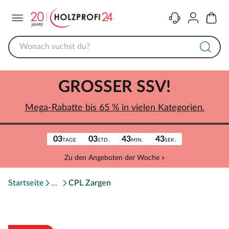
Menü
Kontakt
Konto
Warenk
GROSSER SSV!
Mega-Rabatte bis 65 % in vielen Kategorien.
03
03
43
43
TAGE
STD.
MIN.
SEK.
Zu den Angeboten der Woche »
Startseite
CPL Zargen