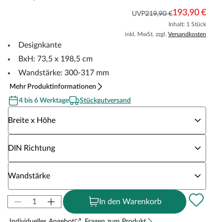
193,90 €
UVP
219,90 €
Inhalt: 1 Stück
inkl. MwSt. zzgl.
Versandkosten
Designkante
BxH: 73,5 x 198,5 cm
Wandstärke: 300-317 mm
Mehr Produktinformationen
4 bis 6 Werktage
Stückgutversand
Wähle eine Breite x Höhe
Breite x Höhe
Wähle eine DIN Richtung
DIN Richtung
Wähle eine Wandstärke
Wandstärke
In den Warenkorb
Individuelles Angebot
Fragen zum Produkt