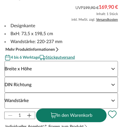
169,90 €
UVP
199,90 €
Inhalt: 1 Stück
inkl. MwSt. zzgl.
Versandkosten
Designkante
BxH: 73,5 x 198,5 cm
Wandstärke: 220-237 mm
Mehr Produktinformationen
4 bis 6 Werktage
Stückgutversand
Wähle eine Breite x Höhe
Breite x Höhe
Wähle eine DIN Richtung
DIN Richtung
Wähle eine Wandstärke
Wandstärke
In den Warenkorb
Individuelles Angebot
Fragen zum Produkt