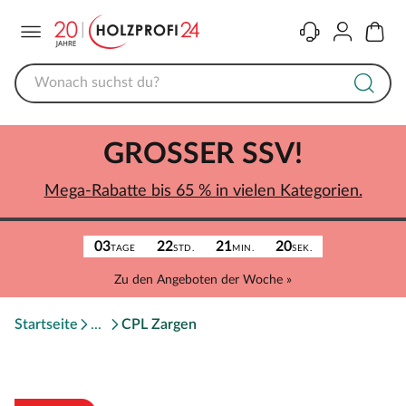
Menü
Kontakt
Konto
Warenk
GROSSER SSV!
Mega-Rabatte bis 65 % in vielen Kategorien.
03
22
21
20
TAGE
STD.
MIN.
SEK.
Zu den Angeboten der Woche »
Startseite
CPL Zargen