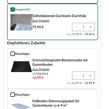
✓
Ausgewählt
Selbstklebende Dachbahn Dachfolie
Selbstklebende Dachbahn Dachfolie
Zum Produkt
79,90 €
1 x 79,90 € =
79,90 €
Empfohlenes Zubehör
Hinzufügen
Schmutzfangmatte Bürstenmatte mit Gummiboden
Schmutzfangmatte Bürstenmatte mit
Gummiboden
Zum Produkt
UVP
26,99 €
16,99 €
1 x 16,99 € =
16,99 €
Hinzufügen
Fußboden-Dämmungspaket für Gartenhäuser ca 6-9 m²
Fußboden-Dämmungspaket für
Gartenhäuser ca 6-9 m²