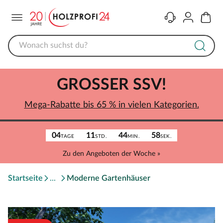
Menü
Kontakt
Konto
Warenk
GROSSER SSV!
Mega-Rabatte bis 65 % in vielen Kategorien.
04
11
44
58
TAGE
STD.
MIN.
SEK.
Zu den Angeboten der Woche »
Startseite
Moderne Gartenhäuser