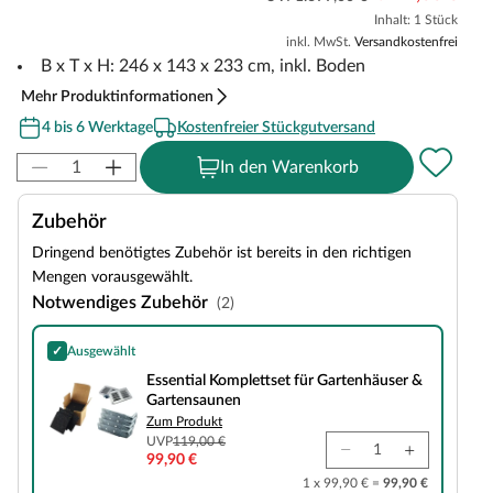
Inhalt: 1 Stück
inkl. MwSt.
Versandkostenfrei
B x T x H: 246 x 143 x 233 cm, inkl. Boden
Mehr Produktinformationen
4 bis 6 Werktage
Kostenfreier Stückgutversand
In den Warenkorb
Zubehör
Dringend benötigtes Zubehör ist bereits in den richtigen
Mengen vorausgewählt.
Notwendiges Zubehör
(2)
✓
Ausgewählt
Essential Komplettset für Gartenhäuser & Gartensaunen
Essential Komplettset für Gartenhäuser &
Gartensaunen
Zum Produkt
UVP
119,00 €
99,90 €
1 x 99,90 € =
99,90 €