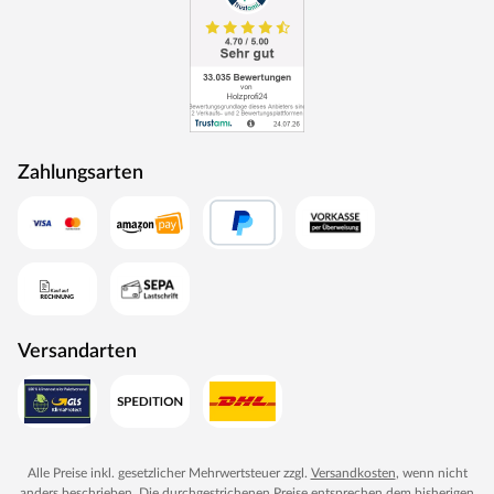
Kesseldruckimprägnierung macht die
Unterkonstruktionshölzer besonders beständig gegen
Witterungseinflüsse, Moderfäule, Insekten, Schimmel
und Pilze. Pflegeleicht und langlebig ist die
Unterkonstruktion für alle Untergründe geeignet.
WOODTEX – Holz ohne Kompromisse
Zahlungsarten
Preiswerte Markenprodukte rund um Holz und darüber
hinaus: WOODTEX bietet erstklassige Qualität bei
Garten-/Gerätehäusern, Sichtschutzzäunen,
Terrassendielen und Gewächshäusern. Seit vielen Jahren
produziert der Hersteller alles, was den Outdoorbereich
zum angenehmen Aufenthaltsort werden lässt.
Innovative Materialien, hochwertiges Holz und günstige
Versandarten
Preise – dafür steht WOODTEX. Kurzum: Viel Garten für
wenig Geld.
Alle Preise inkl. gesetzlicher Mehrwertsteuer zzgl.
Versandkosten
, wenn nicht
anders beschrieben. Die durchgestrichenen Preise entsprechen dem bisherigen