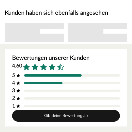
Produktblätter, Montageanleitungen und weitere
wichtige Hinweise findest du unter der Produkttabelle.
Kunden haben sich ebenfalls angesehen
Elementbauweise
Dank der Elementbauweise ist dein Gartenhaus
besonders schnell und einfach montiert. Bei dieser
Bauweise bestehen die Wände nicht aus einzelnen
Bohlen, sondern aus bereits vorgefertigten
Wandelementen, die sich aus einem Holzrahmen und
Bewertungen unserer Kunden
bereits miteinander befestigten Profilhölzern
4.60
zusammensetzen. Diese Wandelemente werden einfach
5
miteinander verschraubt, das vorgefertigte Dachelement
4
aufgesetzt und schon kann man sich an diesem
3
praktischen Gartenhaus erfreuen! Eine individuelle
Gestaltung bieten zudem Türen und Fenster, die durch
2
das Austauschen einzelner Wandelemente eingebaut
1
werden können.
Gib deine Bewertung ab
Wandstärke
Mit seiner Wandstärke von 14 mm ist das Gartenhaus