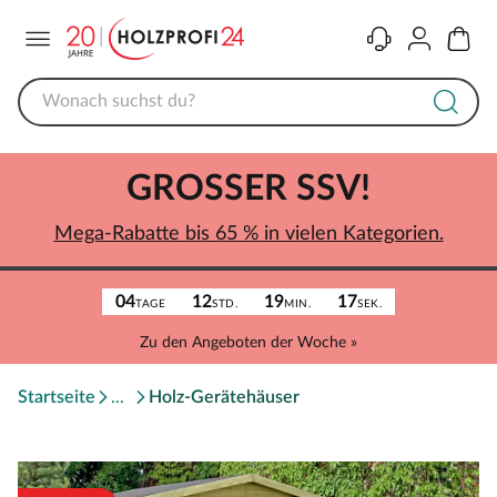
Menü
Kontakt
Konto
Warenk
GROSSER SSV!
Mega-Rabatte bis 65 % in vielen Kategorien.
04
12
19
17
TAGE
STD.
MIN.
SEK.
Zu den Angeboten der Woche »
Startseite
Holz-Gerätehäuser