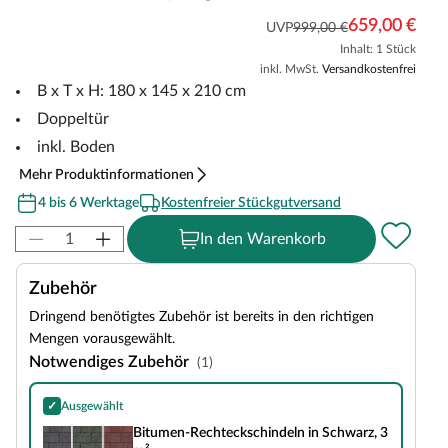
659,00 €
UVP
999,00 €
Inhalt: 1 Stück
inkl. MwSt.
Versandkostenfrei
B x T x H: 180 x 145 x 210 cm
Doppeltür
inkl. Boden
Mehr Produktinformationen
4 bis 6 Werktage
Kostenfreier Stückgutversand
In den Warenkorb
Zubehör
Dringend benötigtes Zubehör ist bereits in den richtigen
Mengen vorausgewählt.
Notwendiges Zubehör
(1)
✓
Ausgewählt
Bitumen-Rechteckschindeln in Schwarz, 3 m²
Bitumen-Rechteckschindeln in Schwarz, 3