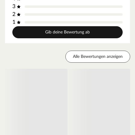
3
aufgesetzt und schon kann man sich an diesem
praktischen Gartenhaus erfreuen! Eine individuelle
2
Gestaltung bieten zudem Türen und Fenster, die durch
1
das Austauschen einzelner Wandelemente eingebaut
Gib deine Bewertung ab
werden können.
Wandstärke
Alle Bewertungen anzeigen
Materialeigenschaften
Dieses Modell ist aus hochwertigem Kiefernholz
hergestellt. Kiefer ist leicht zu bearbeiten und besitzt
eine gleichmäßige gerade Faserstruktur. Auch ist
Kiefernholz dank kurzer Transportwege das
preiswerteste heimische Holz.
Das Holz ist kesseldruckimprägniert, d. h., es werden
Imprägniermittel unter hohem Druck ins Holz gepresst.
Auf diese Weise dringen sie tief ins Holz ein und
schützen es optimal vor UV-Strahlung, Witterung und
Schädlingsbefall. Bei KDI-Holz ist keine Nachbehandlung