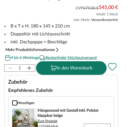
545,00 €
UVP
679,00 €
Inhalt: 1 Stück
inkl. MwSt.
Versandkostenfrei
B x T x H: 180 x 145 x 210 cm
Doppeltür mit Lichtausschnitt
inkl. Dachpappe + Beschläge
Mehr Produktinformationen
4 bis 6 Werktage
Kostenfreier Stückgutversand
In den Warenkorb
Zubehör
Empfohlenes Zubehör
Hinzufügen
Hängesessel mit Gestell inkl. Polster klappbar beige
Hängesessel mit Gestell inkl. Polster
klappbar beige
Zum Produkt
UVP
399,00 €