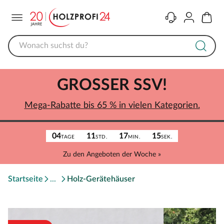
Menü
Kontakt
Konto
Warenk
GROSSER SSV!
Mega-Rabatte bis 65 % in vielen Kategorien.
04
11
17
15
TAGE
STD.
MIN.
SEK.
Zu den Angeboten der Woche »
Startseite
Holz-Gerätehäuser