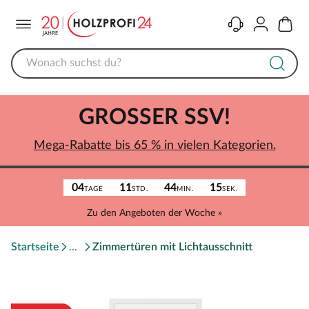
Menü
Kontakt
Konto
Warenk
GROSSER SSV!
Mega-Rabatte bis 65 % in vielen Kategorien.
04
11
44
15
TAGE
STD.
MIN.
SEK.
Zu den Angeboten der Woche »
Startseite
Zimmertüren mit Lichtausschnitt