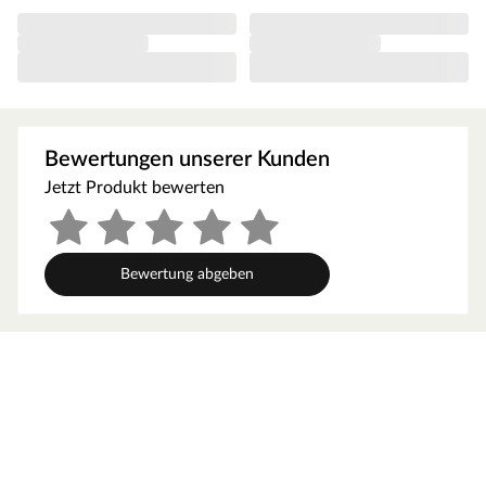
Glattkante: Diese Kantenausführung wirkt zeitlos und
schlicht
inklusive Buntbartschloss nach DIN 18251
Anschlag und Größe sind individuell wählbar
TÜV- und (70%-)PEFC-Zertifizierung
Bewertungen unserer Kunden
Jetzt Produkt bewerten
Mittellage
Diese Türen besitzen eine Röhrenspanplatte als
Mittellage, auch Röhrenspankern genannt. Durch den
Bewertung abgeben
Aufbau ist dieser bestens für die Verwendung als Türe
für den Wohnbereich geeignet, da alltägliche Geräusche
gedämpft werden. Die Tür ist durch ihren umlaufenden
MDF-Rahmen mit doppelter Lage an der Unterseite bis
zu 50 mm von unten kürzbar.
Kanten- und Falzausführung
Das Türblatt hat eine Dicke von ca. 40 mm und ist mit
einer 3-seitigen Normfalz versehen, es passt in jede