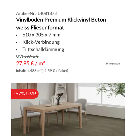
Artikel-Nr.: L4081873
Vinylboden Premium Klickvinyl Beton
weiss Fliesenformat
610 x 305 x 7 mm
Klick-Verbindung
Trittschalldämmung
UVP
59,91 €
27,95 € / m²
Inhalt: 1.488 m²
(41,59 € / Paket)
-67% UVP