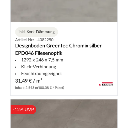
inkl. Kork-Dämmung
Artikel-Nr.: L4082250
Designboden GreenTec Chromix silber
EPD046 Fliesenoptik
1292 x 246 x 7,5 mm
Klick-Verbindung
Feuchtraumgeeignet
31,49 € / m²
Inhalt: 2.543 m²
(80,08 € / Paket)
-12% UVP