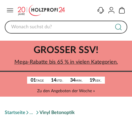
Menü
Kontakt
Konto
Warenk
GROSSER SSV!
Mega-Rabatte bis 65 % in vielen Kategorien.
01
14
34
19
TAGE
STD.
MIN.
SEK.
Zu den Angeboten der Woche »
Startseite
Vinyl Betonoptik