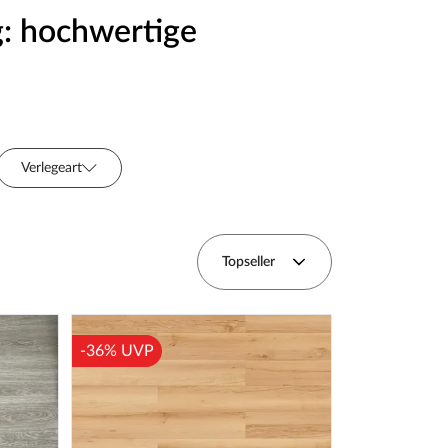
g: hochwertige
Verlegeart
ortiment
Breite (cm)
Topseller
-36% UVP