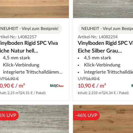
NEUHEIT - Vinyl zum Bestpreis!
NEUHEIT - Vinyl zum Bestpr
rtikel-Nr.: L4082257
Artikel-Nr.: L4082254
inylboden Rigid SPC Viva
Vinylboden Rigid SPC V
iche Natur hell
Eiche Silber Grau
4,5 mm stark
4,5 mm stark
andhausdiele
Landhausdiele
Klick-Verbindung
Klick-Verbindung
integrierte Trittschalldämmung
integrierte Trittschalldäm
VP
16,90 €
UVP
16,90 €
0,90 € / m²
10,90 € / m²
halt: 2.23 m²
(24,31 € / Paket)
Inhalt: 2.233 m²
(24,34 € / Paket)
6% UVP
-46% UVP