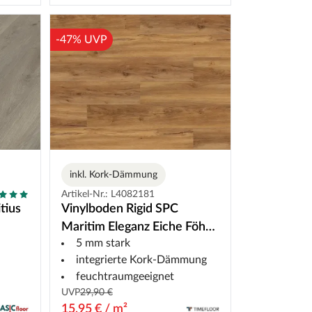
-47% UVP
inkl. Kork-Dämmung
Artikel-Nr.: L4082181
tius
Vinylboden Rigid SPC
Maritim Eleganz Eiche Föhr
5 mm stark
Landhausdiele
integrierte Kork-Dämmung
feuchtraumgeeignet
UVP
29,90 €
15,95 € / m²