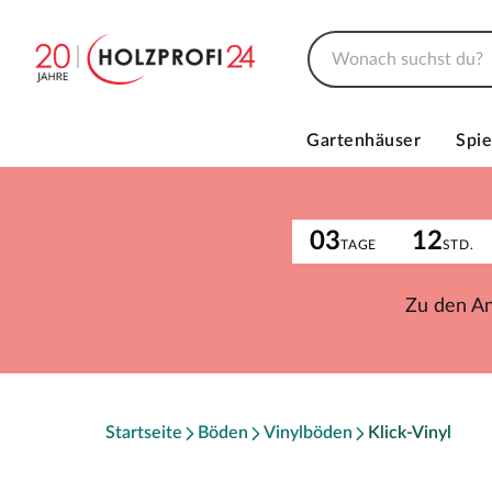
Gartenhäuser
Spie
03
12
TAGE
STD.
Zu den A
Startseite
Böden
Vinylböden
Klick-Vinyl