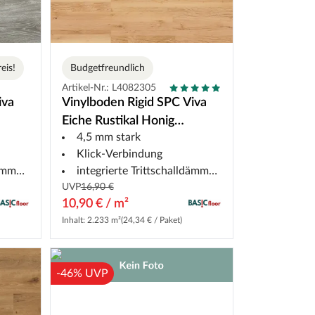
eis!
Budgetfreundlich
Artikel-Nr.: L4082305
iva
Vinylboden Rigid SPC Viva
Eiche Rustikal Honig
4,5 mm stark
Landhausdiele
Klick-Verbindung
mung
integrierte Trittschalldämmung
UVP
16,90 €
10,90 € / m²
Inhalt: 2.233 m²
(24,34 € / Paket)
-46% UVP