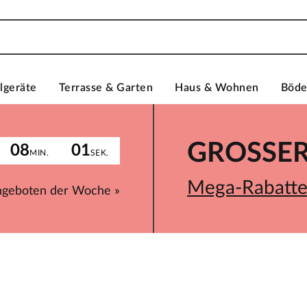
lgeräte
Terrasse & Garten
Haus & Wohnen
Böd
GROSSER 
08
01
MIN.
SEK.
Mega-Rabatte 
ngeboten der Woche »