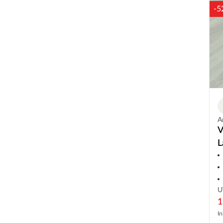
-5
A
V
L
U
1
In