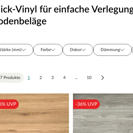
lick-Vinyl für einfache Verlegun
odenbeläge
Stärke (mm)
Farbe
Dekor
Dämmung
Feuchtraumgeeignet
Nutzschicht
Farbton
S
Verlegeoptik
Preis
Hersteller
Fase/Fuge
7 Produkte
1
2
3
4
...
10
6% UVP
-36% UVP