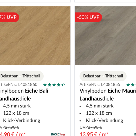
7% UVP
-50% UVP
Belastbar + Trittschall
Belastbar + Trittschall
rtikel-Nr.: L4081860
Artikel-Nr.: L4081855
inylboden Eiche Bali
Vinylboden Eiche Mauri
andhausdiele
Landhausdiele
4,5 mm stark
4,5 mm stark
122 x 18 cm
122 x 18 cm
Klick-Verbindung
Klick-Verbindung
VP
27,90 €
UVP
27,90 €
4,90 € / m²
13,95 € / m²