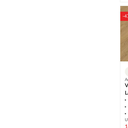
-4
A
V
L
U
1