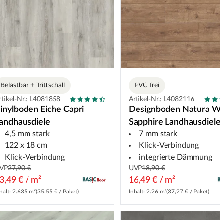
Belastbar + Trittschall
PVC frei
rtikel-Nr.: L4081858
Artikel-Nr.: L4082116
inylboden Eiche Capri
Designboden Natura 
andhausdiele
Sapphire Landhausdiel
4,5 mm stark
7 mm stark
122 x 18 cm
Klick-Verbindung
Klick-Verbindung
integrierte Dämmung
VP
27,90 €
UVP
18,90 €
3,49 € / m²
16,49 € / m²
halt: 2.635 m²
(35,55 € / Paket)
Inhalt: 2.26 m²
(37,27 € / Paket)