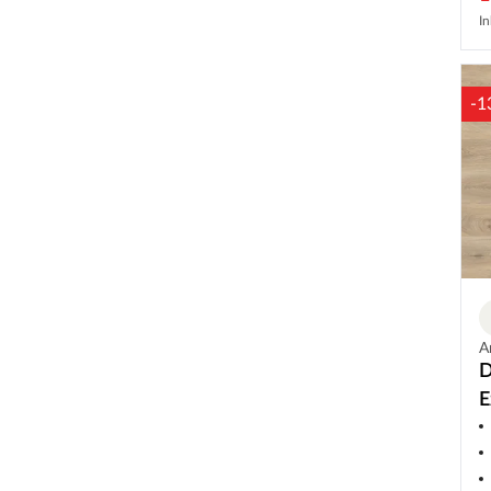
In
-1
A
D
E