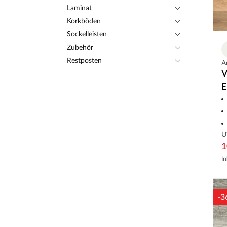
Laminat
Korkböden
Sockelleisten
Zubehör
Restposten
A
V
E
L
U
1
In
-3