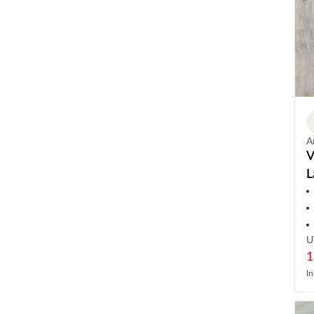
A
V
L
U
1
In