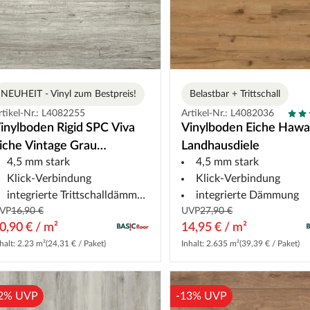
NEUHEIT - Vinyl zum Bestpreis!
Belastbar + Trittschall
rtikel-Nr.: L4082255
Artikel-Nr.: L4082036
inylboden Rigid SPC Viva
Vinylboden Eiche Hawai
iche Vintage Grau
Landhausdiele
4,5 mm stark
4,5 mm stark
andhausdiele
Klick-Verbindung
Klick-Verbindung
integrierte Trittschalldämmung
integrierte Dämmung
VP
16,90 €
UVP
27,90 €
0,90 € / m²
14,95 € / m²
halt: 2.23 m²
(24,31 € / Paket)
Inhalt: 2.635 m²
(39,39 € / Paket)
2% UVP
-13% UVP