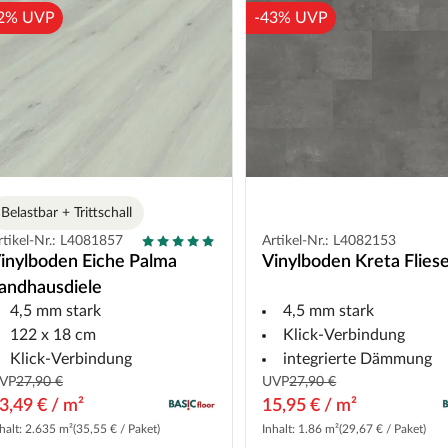
2% UVP
-43% UVP
Belastbar + Trittschall
rtikel-Nr.: L4081857
Artikel-Nr.: L4082153
inylboden Eiche Palma
Vinylboden Kreta Flies
andhausdiele
4,5 mm stark
4,5 mm stark
122 x 18 cm
Klick-Verbindung
Klick-Verbindung
integrierte Dämmung
VP
27,90 €
UVP
27,90 €
3,49 € / m²
15,95 € / m²
halt: 2.635 m²
(35,55 € / Paket)
Inhalt: 1.86 m²
(29,67 € / Paket)