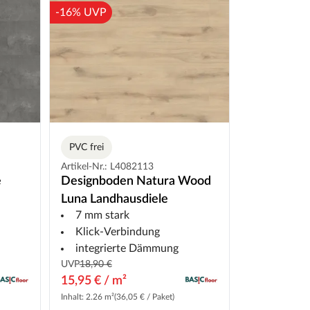
-16% UVP
PVC frei
Artikel-Nr.: L4082113
e
Designboden Natura Wood
Luna Landhausdiele
7 mm stark
Klick-Verbindung
integrierte Dämmung
UVP
18,90 €
15,95 € / m²
Inhalt: 2.26 m²
(36,05 € / Paket)