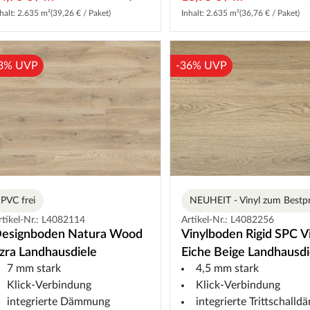
halt: 2.635 m²
(39,26 € / Paket)
Inhalt: 2.635 m²
(36,76 € / Paket)
3% UVP
-36% UVP
PVC frei
NEUHEIT - Vinyl zum Bestpr
rtikel-Nr.: L4082114
Artikel-Nr.: L4082256
esignboden Natura Wood
Vinylboden Rigid SPC V
zra Landhausdiele
Eiche Beige Landhausdi
7 mm stark
4,5 mm stark
Klick-Verbindung
Klick-Verbindung
integrierte Dämmung
integrierte Trittschalldäm