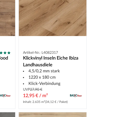
Artikel-Nr.: L4082317
Wood
Klickvinyl Inseln Eiche Ibiza
e
Landhausdiele
4,5/0,2 mm stark
1220 x 180 cm
Klick-Verbindung
UVP
27,90 €
12,95 € / m²
Inhalt: 2.635 m²
(34,12 € / Paket)