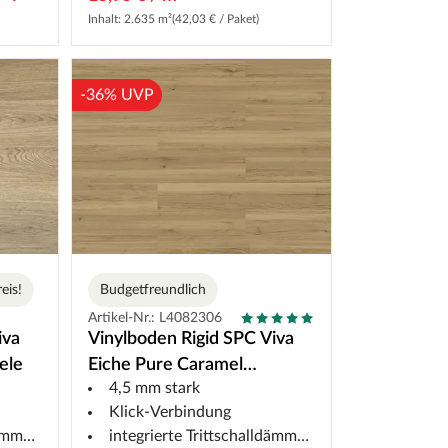
Inhalt: 2.635 m²
(42,03 € / Paket)
-36% UVP
eis!
Budgetfreundlich
Artikel-Nr.: L4082306
iva
Vinylboden Rigid SPC Viva
ele
Eiche Pure Caramel
4,5 mm stark
Landhausdiele
Klick-Verbindung
mung
integrierte Trittschalldämmung