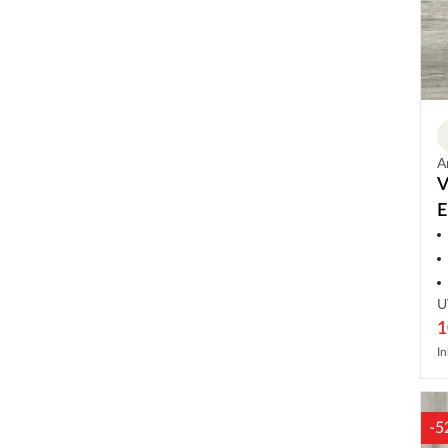
A
V
E
L
U
1
In
-5