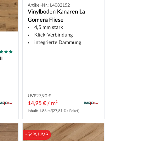
Artikel-Nr.: L4082152
Vinylboden Kanaren La
Gomera Fliese
4,5 mm stark
Klick-Verbindung
integrierte Dämmung
i
UVP
27,90 €
14,95 € / m²
Inhalt: 1.86 m²
(27,81 € / Paket)
-54% UVP