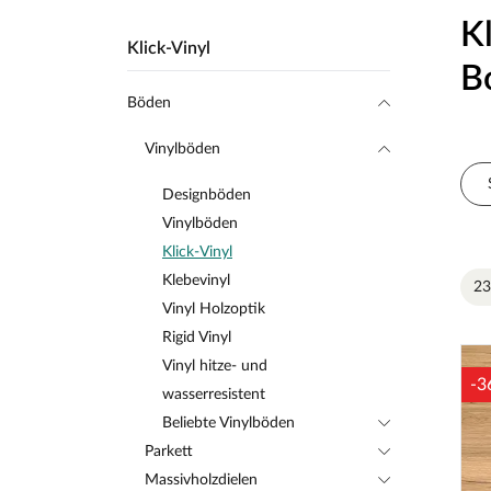
K
Klick-Vinyl
B
Böden
Vinylböden
Designböden
Vinylböden
Klick-Vinyl
Klebevinyl
23
Vinyl Holzoptik
Rigid Vinyl
Vinyl hitze- und
-3
wasserresistent
Beliebte Vinylböden
Parkett
Massivholzdielen