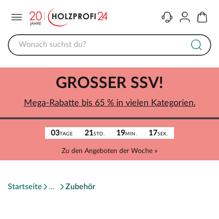
Menü
Kontakt
Konto
Warenk
GROSSER SSV!
Mega-Rabatte bis 65 % in vielen Kategorien.
03
21
19
17
TAGE
STD.
MIN.
SEK.
Zu den Angeboten der Woche »
Startseite
Zubehör