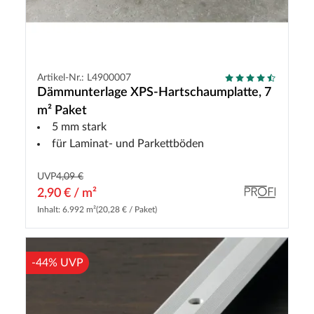
Artikel-Nr.: L4900007
Dämmunterlage XPS-Hartschaumplatte, 7
m² Paket
5 mm stark
für Laminat- und Parkettböden
UVP
4,09 €
2,90 € / m²
Inhalt: 6.992 m²
(20,28 € / Paket)
-44% UVP