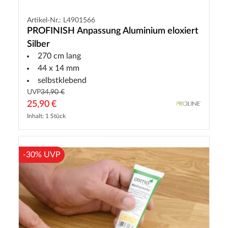
Artikel-Nr.: L4901566
PROFINISH Anpassung Aluminium eloxiert
Silber
270 cm lang
44 x 14 mm
selbstklebend
UVP
34,90 €
25,90 €
Inhalt: 1 Stück
-30% UVP