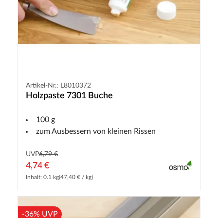
Artikel-Nr.: L8010372
Holzpaste 7301 Buche
100 g
zum Ausbessern von kleinen Rissen
UVP
6,79 €
4,74 €
Inhalt: 0.1 kg
(47,40 € / kg)
-36% UVP