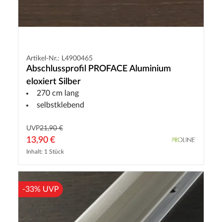
Artikel-Nr.: L4900465
Abschlussprofil PROFACE Aluminium
eloxiert Silber
270 cm lang
selbstklebend
UVP
21,90 €
13,90 €
Inhalt: 1 Stück
-33% UVP