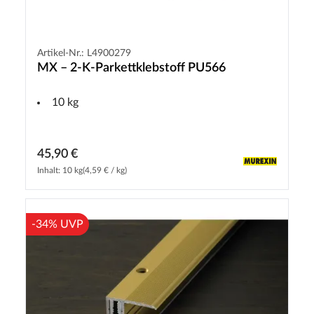
Artikel-Nr.: L4900279
MX – 2-K-Parkettklebstoff PU566
10 kg
45,90 €
Inhalt: 10 kg
(4,59 € / kg)
-34% UVP