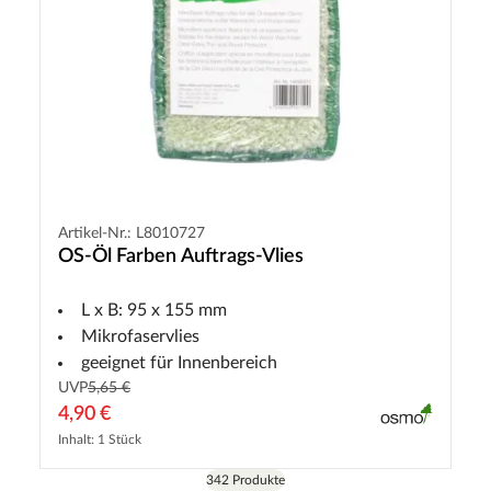
Artikel-Nr.: L8010727
OS-Öl Farben Auftrags-Vlies
L x B: 95 x 155 mm
Mikrofaservlies
geeignet für Innenbereich
UVP
5,65 €
4,90 €
Inhalt: 1 Stück
342 Produkte