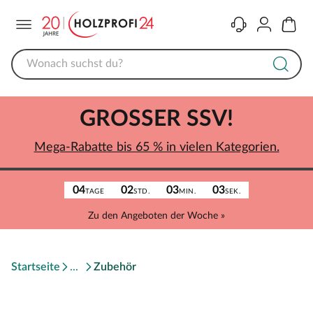
Menü
Kontakt
Konto
Warenk
GROSSER SSV!
Mega-Rabatte bis 65 % in vielen Kategorien.
04
02
03
03
TAGE
STD.
MIN.
SEK.
Zu den Angeboten der Woche »
Startseite
Zubehör