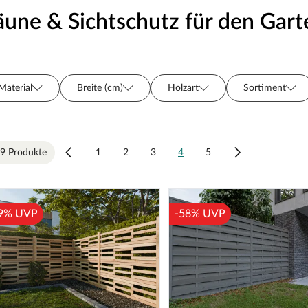
äune & Sichtschutz für den Gart
Material
Breite (cm)
Holzart
Sortiment
Oberflächenbehandlung
Hersteller
Farbe
Se
9 Produkte
1
2
3
4
5
9% UVP
-58% UVP