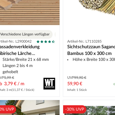
Verschiedene Längen verfügbar
Varianten
rtikel-Nr.: L2900042
Artikel-Nr.: L7110285
assadenverkleidung
Sichtschutzzaun Sagan
ibirische Lärche
Bambus 100 x 300 cm
Stärke/Breite 21 x 68 mm
Höhe x Breite 100 x 3
hombusprofil
Längen 2 bis 4 m
gehobelt
VP
5,99 €
UVP
99,90 €
ab
3,79 € / m
59,90 €
halt: 3 m
(11,37 € / Stück)
Inhalt: 1 Stück
0% UVP
-30% UVP