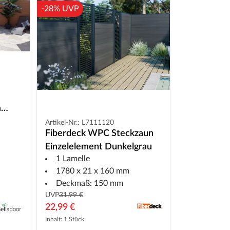
-28% UVP
m
Artikel-Nr.: L7111120
Fiberdeck WPC Steckzaun
Einzelelement Dunkelgrau
1 Lamelle
1780 x 21 x 160 mm
Deckmaß: 150 mm
UVP
31,99 €
22,99 €
Inhalt: 1 Stück