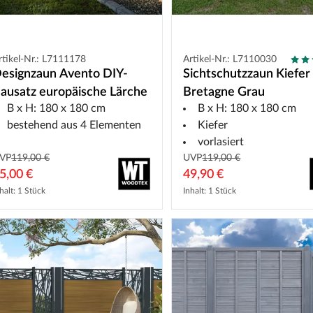
rtikel-Nr.: L7111178
Artikel-Nr.: L7110030
esignzaun Avento DIY-
Sichtschutzzaun Kiefer
ausatz europäische Lärche
Bretagne Grau
B x H: 180 x 180 cm
B x H: 180 x 180 cm
bestehend aus 4 Elementen
Kiefer
vorlasiert
VP
119,00 €
UVP
119,00 €
5,00 €
49,90 €
halt: 1 Stück
Inhalt: 1 Stück