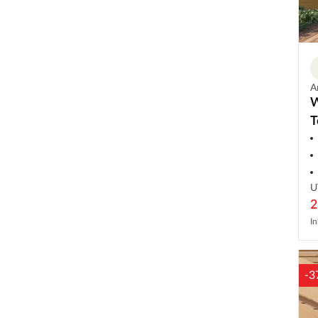
A
W
T
U
2
In
-3