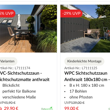
5% UVP
-29% UVP
Varianten
Kinderleichte Montage
rtikel-Nr.: L7111174
Artikel-Nr.: L7111125
VC-Sichtschutzzaun -
WPC Sichtschutzzaun
ichtschutzmatte anthrazit
Anthrazit 180x180 cm -
Blickdicht
B x H: 180 x 180 cm
Bausatz mit Aluriegeln
perfekt für Balkone
17 Bohlen
verschiedene Maße
ohne Pfosten
VP
45,90 €
UVP
139,00 €
ab
29,90 €
99,00 €