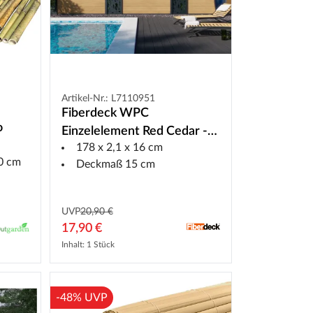
Artikel-Nr.: L7110951
Fiberdeck WPC
o
Einzelelement Red Cedar -
178 x 2,1 x 16 cm
für Sichtschutzzaun
00 cm
Deckmaß 15 cm
UVP
20,90 €
17,90 €
Inhalt: 1 Stück
-48% UVP