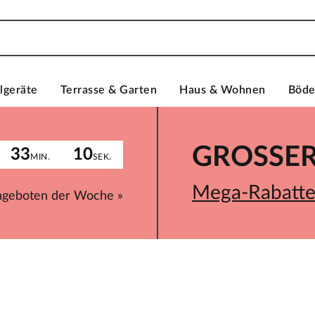
lgeräte
Terrasse & Garten
Haus & Wohnen
Böd
GROSSER 
33
10
MIN.
SEK.
Mega-Rabatte 
ngeboten der Woche »