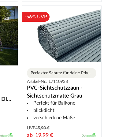
-56% UVP
Perfekter Schutz für deine Privatsphäre
Varianten
Artikel-Nr.: L7110938
PVC-Sichtschutzzaun -
Sichtschutzmatte Grau
 DIY-
Perfekt für Balkone
blickdicht
verschiedene Maße
UVP
45,90 €
ab
19,99 €