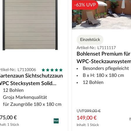
-63% UVP
Einzelstück
Artikel-Nr.: L7111117
Bohlenset Premium für
WPC-Steckzaunsyste
Besonders pflegeleicht
Maple
rtikel-Nr.: L7110006
B x H: 180 x 180 cm
artenzaun Sichtschutzzaun
12 Bohlen
PC Stecksystem Solid
12 Bohlen
eiß
Groja Markenqualität
für Zaungröße 180 x 180 cm
UVP
399,00 €
75,00 €
149,00 €
halt: 1 Stück
Inhalt: 1 Stück