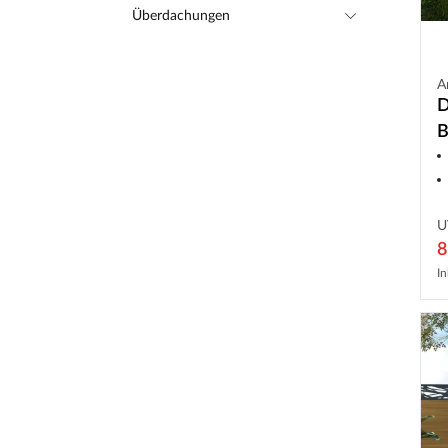
Überdachungen
A
D
B
U
8
In