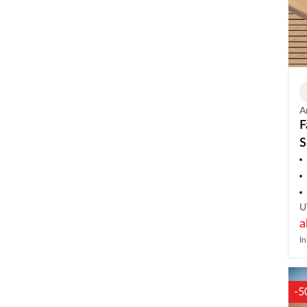
A
F
S
R
U
In
-5