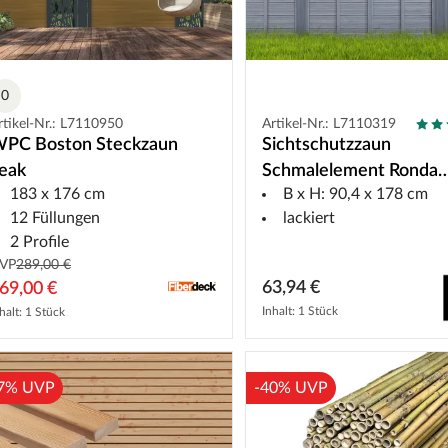
0
rtikel-Nr.: L7110950
Artikel-Nr.: L7110319
PC Boston Steckzaun
Sichtschutzzaun
eak
Schmalelement Ronda
183 x 176 cm
B x H: 90,4 x 178 cm
Kiefer grau
12 Füllungen
lackiert
2 Profile
VP
289,00 €
63,94 €
69,00 €
Inhalt: 1 Stück
halt: 1 Stück
7% UVP
-40% UVP