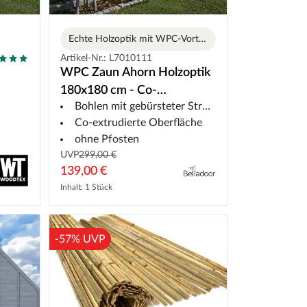
Echte Holzoptik mit WPC-Vorteilen
Artikel-Nr.: L7010111
WPC Zaun Ahorn Holzoptik
180x180 cm - Co-
Bohlen mit gebürsteter Struktur
Extrudierter Steckzaun
Co-extrudierte Oberfläche
ohne Pfosten
UVP
299,00 €
139,00 €
Inhalt: 1 Stück
-57% UVP