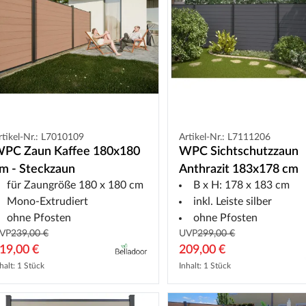
rtikel-Nr.: L7010109
Artikel-Nr.: L7111206
PC Zaun Kaffee 180x180
WPC Sichtschutzzaun
m - Steckzaun
Anthrazit 183x178 cm
für Zaungröße 180 x 180 cm
B x H: 178 x 183 cm
Mono-Extrudiert
inkl. Leiste silber
ohne Pfosten
ohne Pfosten
VP
239,00 €
UVP
299,00 €
19,00 €
209,00 €
halt: 1 Stück
Inhalt: 1 Stück