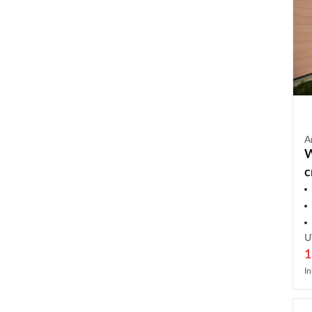
A
W
c
U
1
In