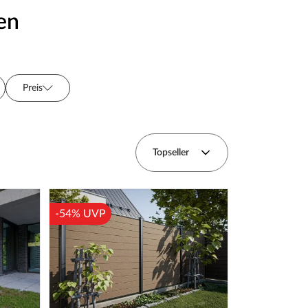
en
Preis
rie
Topseller
-54% UVP