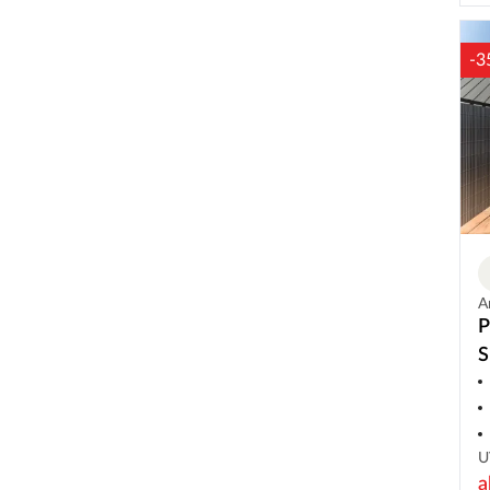
-3
A
P
S
U