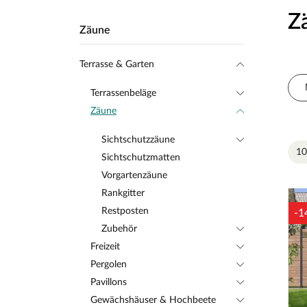
Z
Zäune
Terrasse & Garten
Terrassenbeläge
Zäune
Sichtschutzzäune
10
Sichtschutzmatten
Vorgartenzäune
Rankgitter
Restposten
-1
Zubehör
Freizeit
Pergolen
Pavillons
Gewächshäuser & Hochbeete