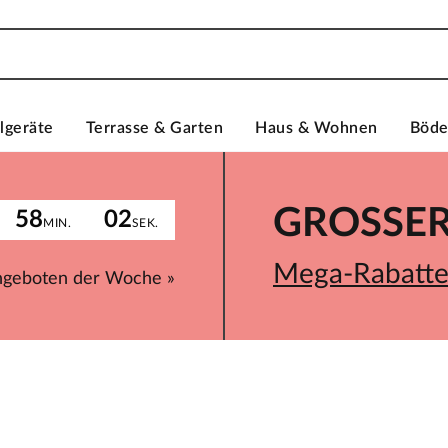
lgeräte
Terrasse & Garten
Haus & Wohnen
Böd
GROSSER 
58
02
MIN.
SEK.
Mega-Rabatte 
ngeboten der Woche »