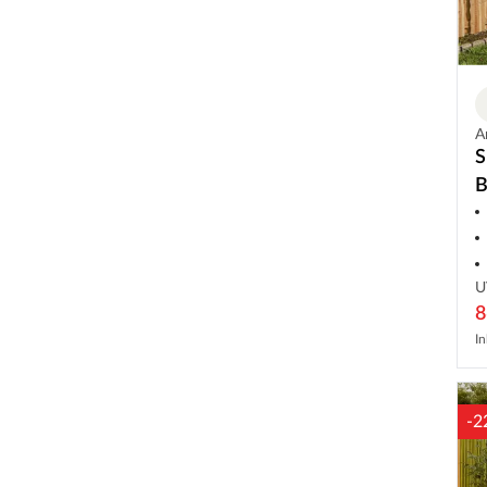
A
S
B
B
U
8
In
-2