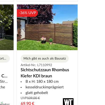
-36% UVP
Echte Holzoptik mit WPC-Vorteilen
Mich gibt es auch als Bausatz
Artikel-Nr.: L7110992
Sichtschutzzaun Rhombus
- Co-
Kiefer KDI braun
ktur
B x H: 180 x 180 cm
che
kesseldruckimprägniert
glatt gehobelt
UVP
109,00 €
69,90 €