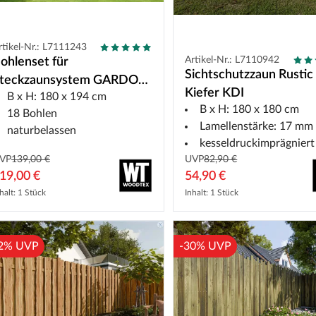
rtikel-Nr.: L7111243
Artikel-Nr.: L7110942
ohlenset für
Sichtschutzzaun Rustic
teckzaunsystem GARDO
Kiefer KDI
B x H: 180 x 194 cm
L DIY Lärche
B x H: 180 x 180 cm
18 Bohlen
Lamellenstärke: 17 mm
naturbelassen
kesseldruckimprägniert
VP
139,00 €
UVP
82,90 €
19,00 €
54,90 €
halt: 1 Stück
Inhalt: 1 Stück
2% UVP
-30% UVP