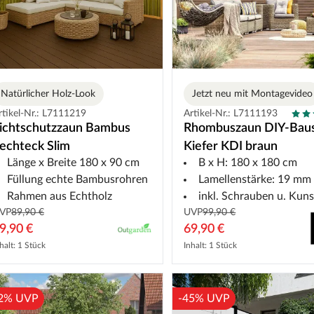
Natürlicher Holz-Look
Jetzt neu mit Montagevideo
rtikel-Nr.: L7111219
Artikel-Nr.: L7111193
ichtschutzzaun Bambus
Rhombuszaun DIY-Bau
echteck Slim
Kiefer KDI braun
Länge x Breite 180 x 90 cm
B x H: 180 x 180 cm
Füllung echte Bambusrohren
Lamellenstärke: 19 mm
Rahmen aus Echtholz
inkl. Schrauben u. Kunststof
VP
89,90 €
UVP
99,90 €
9,90 €
69,90 €
halt: 1 Stück
Inhalt: 1 Stück
2% UVP
-45% UVP