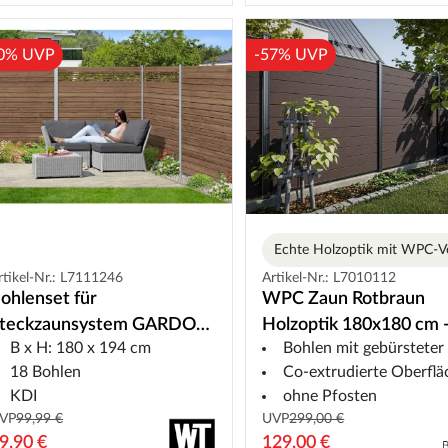
0% UVP
-57% UVP
rtikel-Nr.: L7111246
Artikel-Nr.: L7010112
ohlenset für
WPC Zaun Rotbraun
teckzaunsystem GARDO
Holzoptik 180x180 cm 
B x H: 180 x 194 cm
Bohlen mit gebürsteter Stru
L DIY Kiefer
Extrudierter Steckzaun
18 Bohlen
Co-extrudierte Oberflä
KDI
ohne Pfosten
VP
99,99 €
UVP
299,00 €
9,90 €
129,00 €