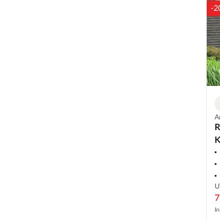
-2
A
R
K
U
7
In