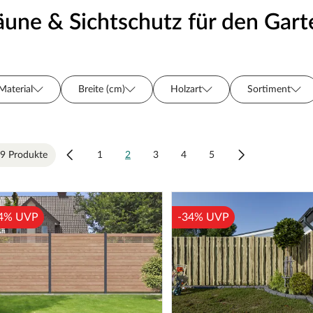
äune & Sichtschutz für den Gart
Material
Breite (cm)
Holzart
Sortiment
Oberflächenbehandlung
Hersteller
Farbe
Se
9 Produkte
1
2
3
4
5
4% UVP
-34% UVP