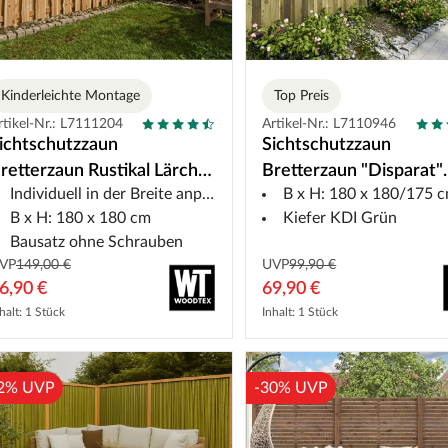
Kinderleichte Montage
Top Preis
rtikel-Nr.: L7111204
Artikel-Nr.: L7110946
ichtschutzzaun
Sichtschutzzaun
retterzaun Rustikal Lärche
Bretterzaun "Disparat"
Individuell in der Breite anpassbar
B x H: 180 x 180/175 
ausatz
gerade
B x H: 180 x 180 cm
Kiefer KDI Grün
Bausatz ohne Schrauben
VP
149,00 €
UVP
99,90 €
6,90 €
69,90 €
halt: 1 Stück
Inhalt: 1 Stück
2% UVP
-30% UVP