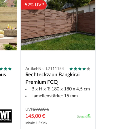
-52% UVP
Artikel-Nr.: L7111154
bus
Rechteckzaun Bangkirai
Premium FCQ
B x H x T: 180 x 180 x 4,5 cm
Lamellenstärke: 15 mm
UVP
299,00 €
145,00 €
Inhalt: 1 Stück