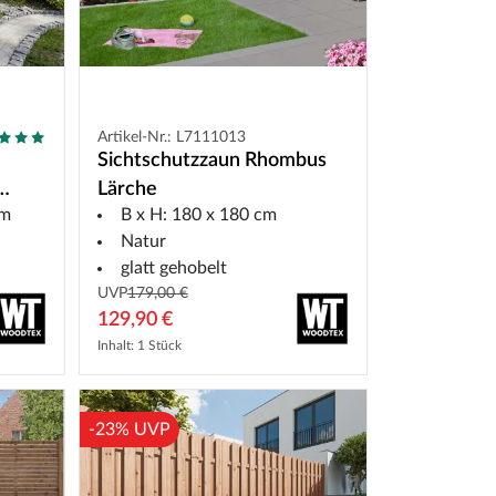
Artikel-Nr.: L7111013
Sichtschutzzaun Rhombus
Lärche
cm
B x H: 180 x 180 cm
Natur
glatt gehobelt
UVP
179,00 €
129,90 €
Inhalt: 1 Stück
-23% UVP