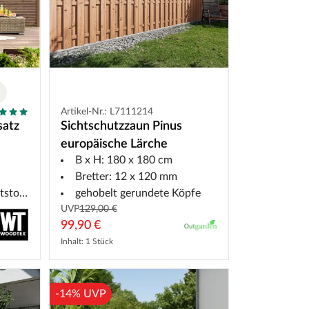
Artikel-Nr.: L7111214
satz
Sichtschutzzaun Pinus
europäische Lärche
B x H: 180 x 180 cm
Bretter: 12 x 120 mm
fband
gehobelt gerundete Köpfe
UVP
129,00 €
99,90 €
Inhalt: 1 Stück
-14% UVP