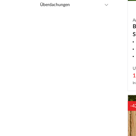
Überdachungen
A
B
S
X
U
1
In
-4