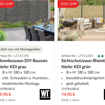
0% UVP
-21% UVP
Jetzt neu mit Montagevideo
rtikel-Nr.: L7111195
Artikel-Nr.: L7111205
hombuszaun DIY-Bausatz
Sichtschutzzaun Rhom
iefer KDI grau
Kiefer KDI grün
B x H: 180 x 180 cm
B x H: 180 x 180 cm
inkl. Schrauben u. Kunststoffband
kesseldruckimprägniert
kinderleichte Montage
glatt gehobelt
VP
99,90 €
UVP
94,90 €
9,90 €
74,90 €
halt: 1 Stück
Inhalt: 1 Stück