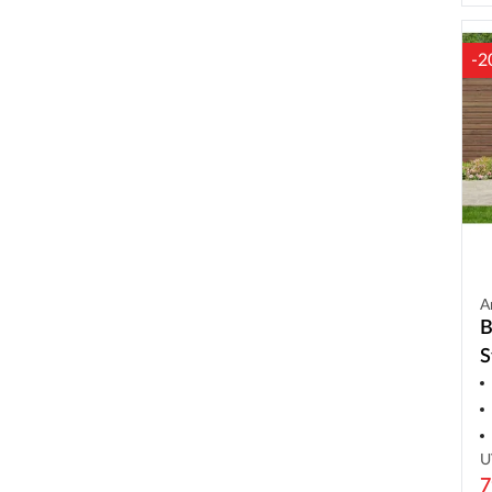
-2
A
B
S
X
U
7