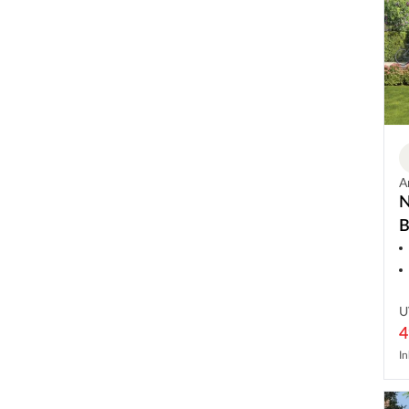
A
N
B
U
4
In