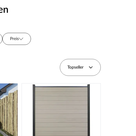
en
Preis
rie
Topseller