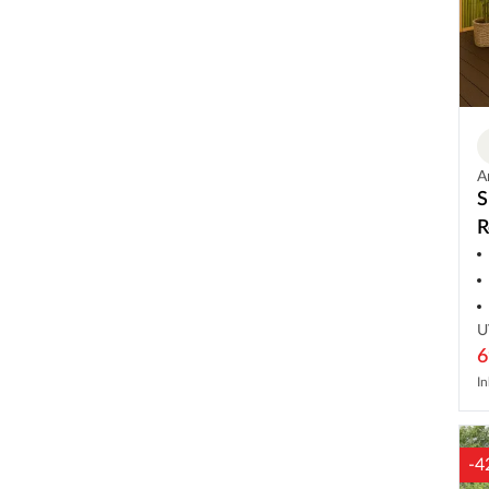
A
S
R
U
6
In
-4