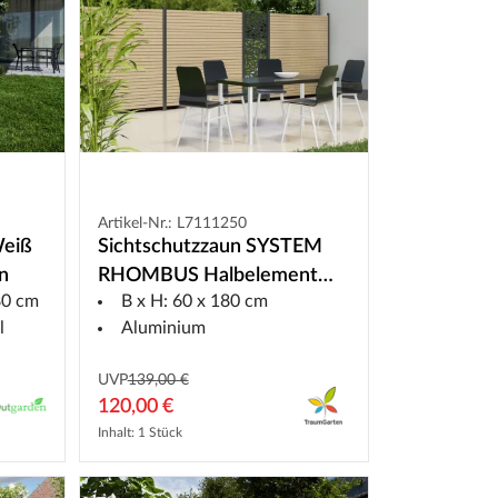
Artikel-Nr.: L7111250
Weiß
Sichtschutzzaun SYSTEM
n
RHOMBUS Halbelement
80 cm
B x H: 60 x 180 cm
Lärche
l
Aluminium
UVP
139,00 €
120,00 €
Inhalt: 1 Stück