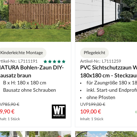
Kinderleichte Montage
Pflegeleicht
rtikel-Nr.: L7111191
Artikel-Nr.: L7111259
ATURA Bohlen-Zaun DIY-
PVC Sichtschutzzaun 
ausatz braun
180x180 cm - Steckzau
B x H: 180 x 180 cm
für Zaungröße 180 x 1
Bausatz ohne Schrauben
inkl. Start-und Endprofi
ohne Pfosten
VP
85,90 €
UVP
199,00 €
9,90 €
109,00 €
halt: 1 Stück
Inhalt: 1 Stück