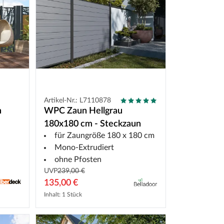
Artikel-Nr.: L7110878
n
WPC Zaun Hellgrau
180x180 cm - Steckzaun
für Zaungröße 180 x 180 cm
Mono-Extrudiert
ohne Pfosten
UVP
239,00 €
135,00 €
Inhalt: 1 Stück