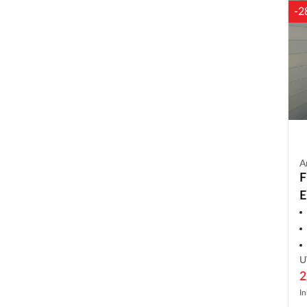
-2
A
F
E
U
2
In