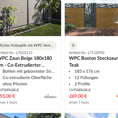
Echte Holzoptik mit WPC-Vorteilen
0
rtikel-Nr.: L7010113
Artikel-Nr.: L7110950
PC Zaun Beige 180x180
WPC Boston Steckzau
m - Co-Extrudierter
Teak
Bohlen mit gebürsteter Struktur
183 x 176 cm
teckzaun
Co-extrudierte Oberfläche
12 Füllungen
ohne Pfosten
2 Profile
VP
299,00 €
UVP
289,00 €
55,00 €
269,00 €
halt: 1 Stück
Inhalt: 1 Stück