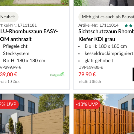
Neuheit
Mich gibt es auch als Bausa
rtikel-Nr.: L7111181
Artikel-Nr.: L7111014
LU-Rhombuszaun EASY-
Sichtschutzzaun Rhom
OM anthrazit
Kiefer KDI grau
Pflegeleicht
B x H: 180 x 180 cm
Stecksystem
kesseldruckimprägniert
B x H: 180 x 180 cm
glatt gehobelt
VP
299,99 €
UVP
119,00 €
39,00 €
79,90 €
halt: 1 Stück
Inhalt: 1 Stück
9% UVP
-13% UVP