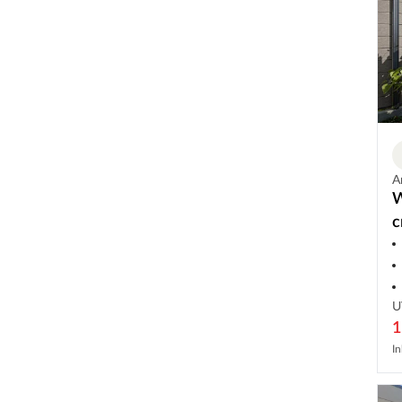
A
W
c
S
U
1
In