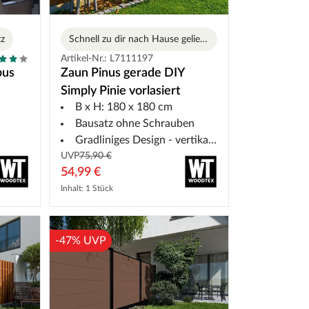
tz
Schnell zu dir nach Hause geliefert
Artikel-Nr.: L7111197
bus
Zaun Pinus gerade DIY
Simply Pinie vorlasiert
B x H: 180 x 180 cm
Bausatz ohne Schrauben
Gradliniges Design - vertikal und horizontal montierbar
UVP
75,90 €
54,99 €
Inhalt: 1 Stück
-47% UVP