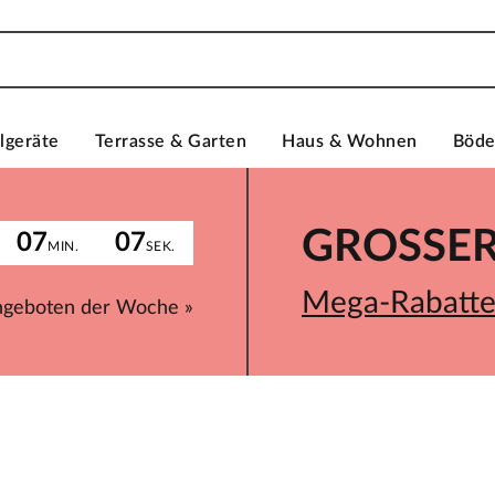
lgeräte
Terrasse & Garten
Haus & Wohnen
Böd
GROSSER 
07
07
MIN.
SEK.
Mega-Rabatte 
ngeboten der Woche »