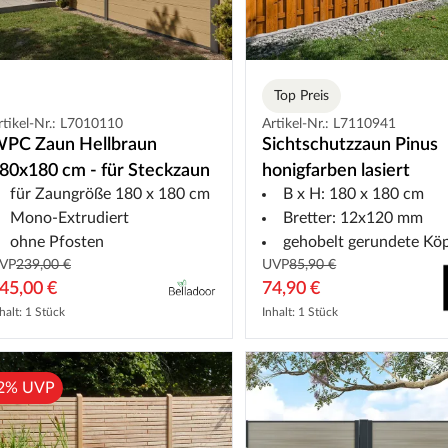
Top Preis
rtikel-Nr.: L7010110
Artikel-Nr.: L7110941
PC Zaun Hellbraun
Sichtschutzzaun Pinus
80x180 cm - für Steckzaun
honigfarben lasiert
für Zaungröße 180 x 180 cm
B x H: 180 x 180 cm
Mono-Extrudiert
Bretter: 12x120 mm
ohne Pfosten
gehobelt gerundete Kö
VP
239,00 €
UVP
85,90 €
45,00 €
74,90 €
halt: 1 Stück
Inhalt: 1 Stück
2% UVP