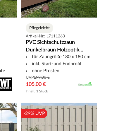
Pflegeleicht
Artikel-Nr.: L7111263
PVC Sichtschutzzaun
Dunkelbraun Holzoptik
für Zaungröße 180 x 180 cm
Eiche 180x180 cm -
inkl. Start-und Endprofil
Steckzaun
pfe
ohne Pfosten
UVP
199,00 €
105,00 €
Inhalt: 1 Stück
-29% UVP