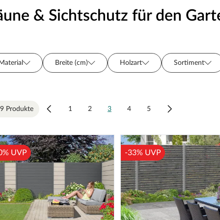
äune & Sichtschutz für den Gart
Material
Breite (cm)
Holzart
Sortiment
Oberflächenbehandlung
Hersteller
Farbe
Se
9 Produkte
1
2
3
4
5
0% UVP
-33% UVP