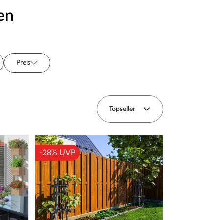
en
Preis
rie
Topseller
-28% UVP