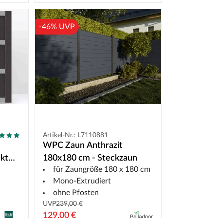
-46% UVP
Artikel-Nr.: L7110881
WPC Zaun Anthrazit
ckt
180x180 cm - Steckzaun
für Zaungröße 180 x 180 cm
Mono-Extrudiert
ohne Pfosten
UVP
239,00 €
129,00 €