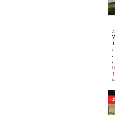
A
W
1
U
1
In
-3