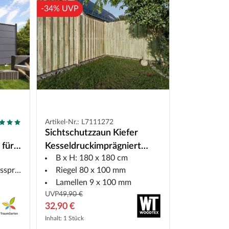
-34% UVP
Artikel-Nr.: L7111272
Sichtschutzzaun Kiefer
 für
Kesseldruckimprägniert
B x H: 180 x 180 cm
grün
thrazit
Riegel 80 x 100 mm
Lamellen 9 x 100 mm
UVP
49,90 €
32,90 €
Inhalt: 1 Stück