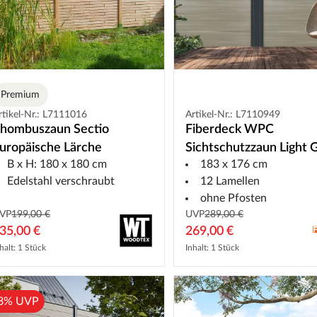
Premium
rtikel-Nr.: L7111016
Artikel-Nr.: L7110949
hombuszaun Sectio
Fiberdeck WPC
uropäische Lärche
Sichtschutzzaun Light 
B x H: 180 x 180 cm
183 x 176 cm
Boston 183x176 cm
Edelstahl verschraubt
12 Lamellen
ohne Pfosten
VP
199,00 €
UVP
289,00 €
35,00 €
269,00 €
halt: 1 Stück
Inhalt: 1 Stück
8% UVP