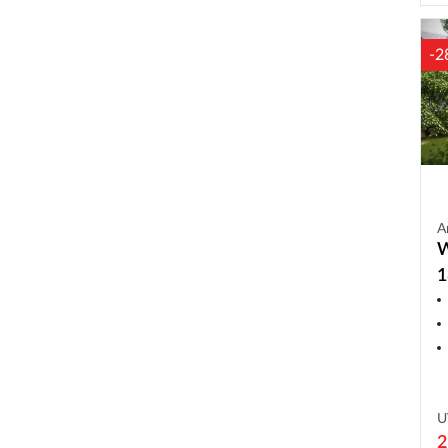
-2
A
W
1
U
2