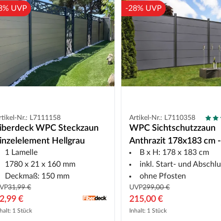
8% UVP
-28% UVP
rtikel-Nr.: L7111158
Artikel-Nr.: L7110358
iberdeck WPC Steckzaun
WPC Sichtschutzzaun
inzelelement Hellgrau
Anthrazit 178x183 cm -
1 Lamelle
B x H: 178 x 183 cm
Steckzaun
1780 x 21 x 160 mm
inkl. Start- und Abschlussprofil an
Deckmaß: 150 mm
ohne Pfosten
VP
31,99 €
UVP
299,00 €
2,99 €
215,00 €
halt: 1 Stück
Inhalt: 1 Stück