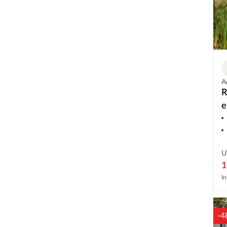
A
R
e
U
1
In
-4