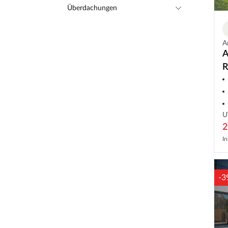
Überdachungen
A
A
R
U
2
In
-3