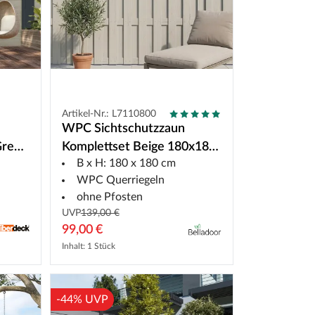
Artikel-Nr.: L7110800
WPC Sichtschutzzaun
Komplettset Beige 180x180
Grey
B x H: 180 x 180 cm
cm DIY Bausatz
WPC Querriegeln
ohne Pfosten
UVP
139,00 €
99,00 €
Inhalt: 1 Stück
-44% UVP